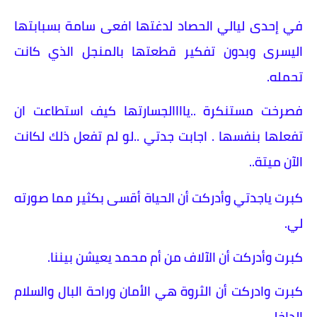
في إحدى ليالي الحصاد لدغتها افعى سامة بسبابتها
اليسرى وبدون تفكير قطعتها بالمنجل الذي كانت
تحمله.
فصرخت مستنكرة ..ياااالجسارتها كيف استطاعت ان
تفعلها بنفسها . اجابت جدتي ..لو لم تفعل ذلك لكانت
الآن ميتة..
كبرت ياجدتي وأدركت أن الحياة أقسى بكثير مما صورته
لي.
كبرت وأدركت أن الآلاف من أم محمد يعيشن بيننا.
كبرت وادركت أن الثروة هي الأمان وراحة البال والسلام
الداخلي.