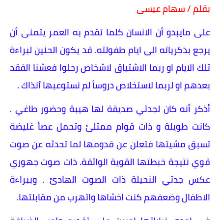
بقلم / سهام عيسى
على مايبدو أن الانسان كلما تقدم به العمر يتمنى أن
يرجع بذكرياته الى ايام طفولته. قد يكون الحنين لبراءة
تلك الايام او ربما الاشتياق لاشخاص رحلوا فعشنا الفقد
بعدهم او لربما لاستخلاص دروسأ لم نستوعبها ٱنذاك .
أذكر أنه كان لجدتي صديقة لها هيبة وحضور طاغي .
كانت طويلة و ذات قوام ممتلئ وتحمل عصأ غليضة
تسبق مشيتها فتعلن عن قدومها لما تحدثه عن صوت
قوي نتيجة خبطتها القوية الواثقة. ذات صوت جهوري
عكس جدتي النحيلة ذات الصوت الهادئ . وببراءة
الاطفال وضعفهم كنت اخشاها واتهرب من مقابلتها.