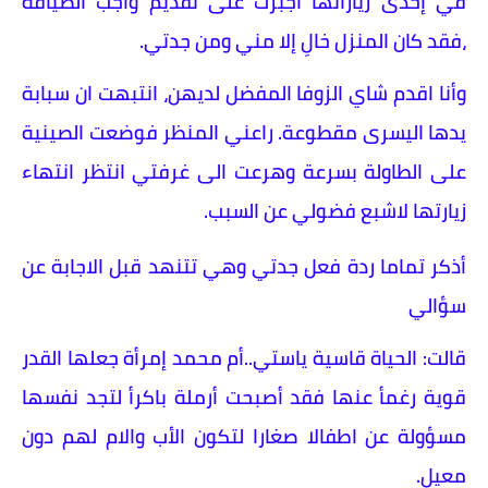
في إحدى زياراتها اجبرت على تقديم واجب الضيافة
،فقد كان المنزل خالِ إلا مني ومن جدتي.
وأنا اقدم شاي الزوفا المفضل لديهن، انتبهت ان سبابة
يدها اليسرى مقطوعة. راعني المنظر فوضعت الصينية
على الطاولة بسرعة وهرعت الى غرفتي انتظر انتهاء
زيارتها لاشبع فضولي عن السبب.
أذكر تماما ردة فعل جدتي وهي تتنهد قبل الاجابة عن
سؤالي
قالت: الحياة قاسية ياستي..أم محمد إمرأة جعلها القدر
قوية رغمأ عنها فقد أصبحت أرملة باكرأ لتجد نفسها
مسؤولة عن اطفالا صغارا لتكون الأب والام لهم دون
معيل.