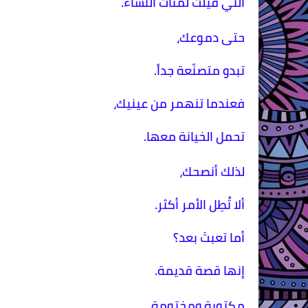
التي قيلت لمئات النساء.
حتى دموعك،
تبدو متصنّعة جداً.
فعندما تنهمر من عينيك،
تحمل الخيانة معها.
لذلك أنصحك،
ألا تُطِل الأمر أكثر.
أما تعبتَ بعد؟
إنها قصة قديمة.
مكتوبة ومختومة،