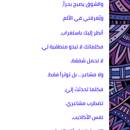
والشوق يصبح بحراً،
ويُغرقني في الألم.
أنظر إليك باستغراب،
فكلماتك لا تبدو منطقية لي.
لا تحمل شفقة،
ولا مشاعر… بل توتراً فقط.
فكلما تحدثتَ إليّ،
تضطرب مشاعري.
نفس الأكاذيب،