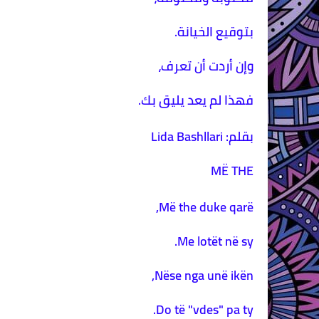
بتوقيع الخيانة.
وإن أردت أن تعرف،
فهذا لم يعد يليق بك.
بقلم: Lida Bashllari
MË THE
Më the duke qarë,
Me lotët në sy.
Nëse nga unë ikën,
Do të "vdes" pa ty.