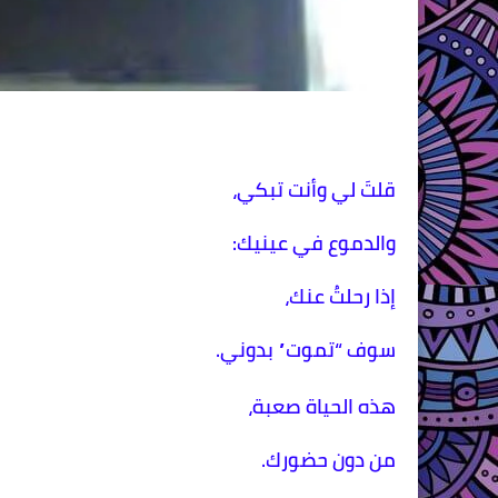
قلتَ لي وأنت تبكي،
والدموع في عينيك:
إذا رحلتُ عنك،
سوف “تموت” بدوني.
هذه الحياة صعبة،
من دون حضورك.