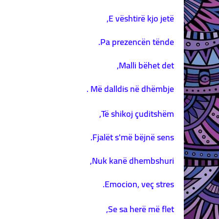
E vështirë kjo jetë,
Pa prezencën tënde.
Malli bëhet det,
Më dalldis në dhëmbje .
Të shikoj çuditshëm,
Fjalët s'më bëjnë sens.
Nuk kanë dhembshuri,
Emocion, veç stres.
Se sa herë më flet,