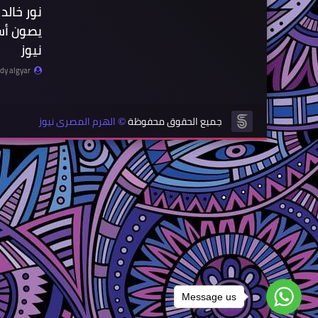
نور خالد
يصون أسر
نيوز
y algyar
جميع الحقوق محفوظة
الهرم المصرى نيوز
©
Message us