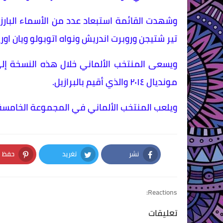
وشهدت القائمة استبعاد عدد من الأسماء البارزة
تير شتيجن وروبرت اندريش ونواه اتوبولو ويان ا
ويسعى المنتخب الألماني خلال هذه النسخة إلى
مونديال ٢٠١٤ والذي أقيم بالبرازيل.
ويلعب المنتخب الألماني في المجموعة الخامسة ب
نشر
تغريد
حفظ
nterest
Twitter
Facebook
Reactions:
تعليقات