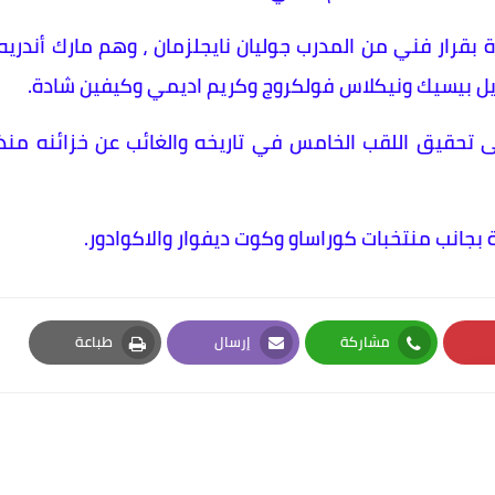
 بقرار فني من المدرب جوليان نايجلزمان ، وهم مارك أندريه
وريل بيسيك ونيكلاس فولكروج وكريم اديمي وكيفين شادة.
 تحقيق اللقب الخامس في تاريخه والغائب عن خزائنه منذ
جانب منتخبات كوراساو وكوت ديفوار والاكوادور.
مشاركة
إرسال
طباعة
Print
Email
Whatsapp
Pi