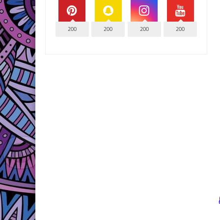
200
200
200
200