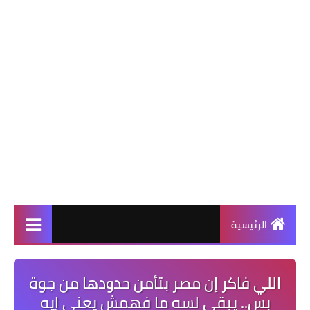
الرئيسية
اللي فاكر إن مصر بتأمن حدودها من جوة
بس.. يبقى لسه ما فهمش يعني إيه