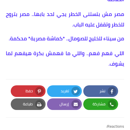
مصر مش بتستنى الخطر يجي لحد بابها.. مصر بتروح
للخطر وتقفل عليه الباب.
من سيناء للخليج للصومال.. *كماشة مصرية* محكمة.
اللي فهم فهم.. واللي ما فهمش بكرة هيفهم لما
يشوف.
نشر
تغريد
حفظ
Pinterest
Twitter
Facebook
مشاركة
إرسال
طباعة
Print
Email
Whatsapp
Reactions: