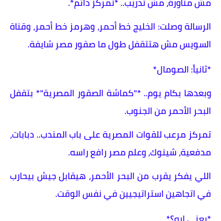
مش مناورة، مش تدريب.. *تمركز دائم*.
الرسالة وصلت: الخليج خط أحمر، وهرمز خط أحمر، وقناة
السويس مش هتتقفل طول ما صقور مصر شايفة.
*ثانياً: الصومال*
وبعدها بكام يوم.. *"كماشة الصقور المصرية"* بتقفل
البحر الأحمر من الجنوب.
تمركز مرعب للقوات المصرية على باب المندب.. دبابات،
مدفعية، شينوك، وعلم مصر رافع راسه.
اللي يفكر يقرب من البحر الأحمر، هيقابل جيش بيحارب
في اتجاهين استراتيجيين في نفس الوقت.
*يعني إيه؟*