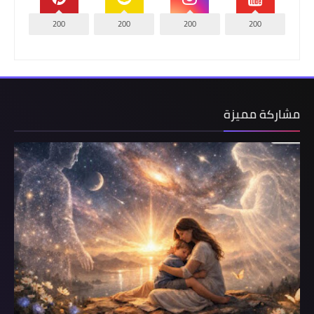
200
200
200
200
مشاركة مميزة