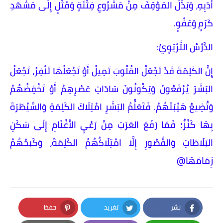
أَدَبِهِ، وَبَدَّلَ المَوْقِفَ مِنْ مَشْرُوعِ فِتْنَةٍ وَقَتْلٍ إِلَى مَشْهَدِ
كَرَمٍ وَعَفْوٍ.
​الدَّرْسُ التَّرْبَوِيُّ:
​إِنَّ الكَلِمَةَ قَدْ تَجْعَلُ القُلُوبَ تَمِيلُ أَوْ تَجْعَلُهَا تَنْفِرُ، تَجْعَلُ
البَشَرَ يُرْفَعُونَ وَيَكُونُونَ سَادَاتِ عَصْرِهِمْ أَوْ تَخْفِضُهُمْ
وَتُضِيعُ هَيْبَتَهُمْ. فَتَعَلُّمُ البَشَرِ امْتِلَاكَ الكَلِمَةِ وَالسَّيْطَرَةَ
بِهَا كَنْزٌ؛ فَمَا رَفَعَ العَرَبَ مِنْ رَعْيِ الأَغْنَامِ إِلَى سَكَنِ
البَلَاطَاتِ وَالقُصُورِ إِلَّا امْتِلَاكُهُمُ الكَلِمَةَ، وَكَبحُهُمْ
زِمَامَهَا@
نشر
تغريد
حفظ
Pinterest
Twitter
Facebook