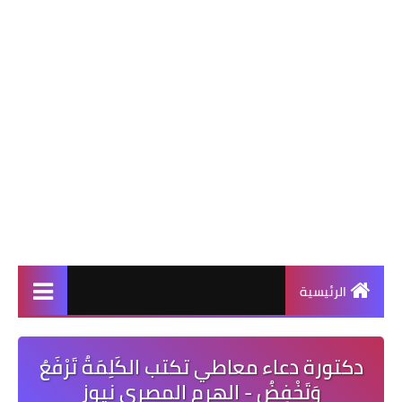
الرئيسية
دكتورة دعاء معاطي تكتب الكَلِمَةُ تَرْفَعُ
وَتَخْفِضُ - الهرم المصرى نيوز