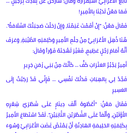
تَابَعَ الأَعْرَابِيُّ اسْتِفْزَازَهُ وَقَالَ: سَأَرْحَلُ عَنْ بِلَادِكَ بِرَحِيلٍ ...
فَمَا مَعْنٌ لَدَيْنَا بِالأَمِيرِ!
فَقَالَ مَعْنٌ: "إِنْ أَقَمْتَ غَنِمْنَا، وَإِنْ رَحَلْتَ صَحِبَتْكَ السَّلَامَةُ".
​هُنَا ذُهِلَ الأَعْرَابِيُّ مِنْ حِلْمِ الأَمِيرِ وَكَلِمَتِهِ الطَّيِّبَةِ، وَعَرَفَ
أَنَّهُ أَمَامَ رَجُلٍ عَظِيمٍ، فَغَيَّرَ لَهْجَتَهُ فَوْراً وَقَالَ:
أَمِيرٌ يَجْبُرُ العَثَرَاتِ كَفٌّ ... كَأَنَّكَ مِنْ بَنِي زَمَنِ جَرِيرِ
فَجُدْ لِي بِالهِبَاتِ فَدَتْكَ نَفْسِي ... فَإِنِّي قَدْ رَكِبْتُ إِلَى
العَسِيرِ
​فَقَالَ مَعْنٌ: "أَعْطُوهُ أَلْفَ دِينَارٍ عَلَى شَطْرَيْ شِعْرِهِ
الأَوَّلَيْنِ، وَأَلْفاً عَلَى الشَّطْرَيْنِ الثَّانِيَيْنِ". لَقَدْ اسْتَطَاعَ الأَمِيرُ
بِكَلِمَتِهِ الحَلِيمَةِ الهَادِئَةِ أَنْ يَمْتَصَّ غَضَبَ الأَعْرَابِيِّ وَسُوءَ