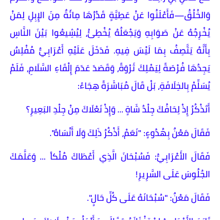
وَالخُلُقُ—فَأَعْلَنُوا عَنْ عَطِيَّةٍ قَدْرُهَا مِائَةٌ مِنَ الإِبِلِ لِمَنْ
يُخْرِجُهُ عَنْ صَوَابِهِ وَيَجْعَلُهُ يُخْطِئُ، لِيُشِيعُوا بَيْنَ النَّاسِ
بِأَنَّهُ يَتَّصِفُ بِمَا لَيْسَ فِيهِ. فَدَخَلَ عَلَيْهِ أَعْرَابِيٌّ مُفْلِسٌ
يَجِدُهَا فُرْصَةً لِيَمْلِكَ ثَرْوَةً، وَقَصَدَ عَدَمَ إِلْقَاءِ السَّلَامِ، فَلَمْ
يُسَلِّمْ بِالخِلَافَةِ، بَلْ قَالَ مُبَاشَرَةً هِجَاءً:
​أَتَذْكُرُ إِذْ لِحَافُكَ جِلْدُ شَاةٍ ... وَإِذْ نَعْلَاكَ مِنْ جِلْدِ البَعِيرِ؟
فَقَالَ مَعْنٌ بِهُدُوءٍ: "نَعَمْ، أَذْكُرُ ذَلِكَ وَلَا أَنْسَاهُ".
فَقَالَ الأَعْرَابِيُّ: فَسُبْحَانَ الَّذِي أَعْطَاكَ مُلْكاً ... وَعَلَّمَكَ
الجُلُوسَ عَلَى السَّرِيرِ!
فَقَالَ مَعْنٌ: "سُبْحَانَهُ عَلَى كُلِّ حَالٍ".