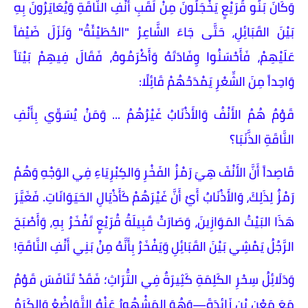
وَكَانَ بَنُو قُرَيْعٍ يَخْجَلُونَ مِنْ لَقَبِ أَنْفِ النَّاقَةِ وَيُعَايَرُونَ بِهِ
بَيْنَ القَبَائِلِ، حَتَّى جَاءَ الشَّاعِرُ "الحُطَيْئَةُ" وَنَزَلَ ضَيْفاً
عَلَيْهِمْ، فَأَحْسَنُوا وِفَادَتَهُ وَأَكْرَمُوهُ، فَقَالَ فِيهِمْ بَيْتاً
وَاحِداً مِنَ الشِّعْرِ يَمْدَحُهُمْ قَائِلًا:
​قَوْمٌ هُمُ الأَنْفُ وَالأَذْنَابُ غَيْرُهُمُ ... وَمَنْ يُسَوِّي بِأَنْفِ
النَّاقَةِ الذَّنَبَا؟
​قَاصِداً أَنَّ الأَنْفَ هِيَ رَمْزُ الفَخْرِ وَالكِبْرِيَاءِ فِي الوَجْهِ وَهُمْ
رَمْزٌ لِذَلِكَ، وَالأَذْنَابُ أَيْ أَنَّ غَيْرَهُمْ كَأَذْيَالِ الحَيَوَانَاتِ. فَغَيَّرَ
هَذَا البَيْتُ المَوَازِينَ، وَصَارَتْ قَبِيلَةُ قُرَيْعٍ تَفْخَرُ بِهِ، وَأَصْبَحَ
الرَّجُلُ يَمْشِي بَيْنَ القَبَائِلِ وَيَفْخَرُ بِأَنَّهُ مِنْ بَنِي أَنْفِ النَّاقَةِ!
​وَدَلَائِلُ سِحْرِ الكَلِمَةِ كَثِيرَةٌ فِي التُّرَاثِ؛ فَقَدْ تَنَافَسَ قَوْمٌ
مَعَ مَعْنِ بْنِ زَائِدَةَ—وَهُوَ المَشْهُورُ عَنْهُ التَّوَاضُعُ وَالكَرَمُ