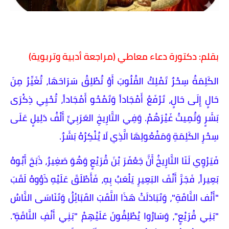
بقلم: دكتورة دعاء معاطي (مراجعة أدبية وتربوية)
​الكَلِمَةُ سِحْرٌ تَمْلِكُ القُلُوبَ أَوْ تُطْلِقُ سَرَاحَهَا، تُغَيِّرُ مِنَ
حَالٍ إِلَى حَالٍ، تَرْفَعُ أَمْجَاداً وَتَمْحُو أَمْجَاداً، تُحْيِي ذِكْرَى
بَشَرٍ وَتُمِيتُ غَيْرَهُمْ. وَفِي التَّارِيخِ العَرَبِيِّ أَلْفُ دَلِيلٍ عَلَى
سِحْرِ الكَلِمَةِ وَمَفْعُولِهَا الَّذِي لَا يُنْكِرُهُ بَشَرٌ.
​فَيَرْوِي لَنَا التَّارِيخُ أَنَّ جَعْفَرَ بْنَ قُرَيْعٍ وَهُوَ صَغِيرٌ، ذَبَحَ أَبُوهُ
بَعِيراً، فَجَرَّ أَنْفَ البَعِيرِ يَلْعَبُ بِهِ، فَأَطْلَقَ عَلَيْهِ ذَوُوهُ لَقَبَ
"أَنْف النَّاقَةِ"، وَتَبَادَلَتْ هَذَا اللَّقَبَ القَبَائِلُ وَتَنَاسَى النَّاسُ
"بَنِي قُرَيْعٍ"، وَسَارُوا يُطْلِقُونَ عَلَيْهِمْ "بَنِي أَنْفِ النَّاقَةِ".