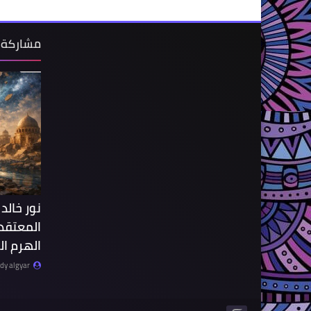
مشاركة 
نور خالد
المعتقدا
الهرم ا
y algyar