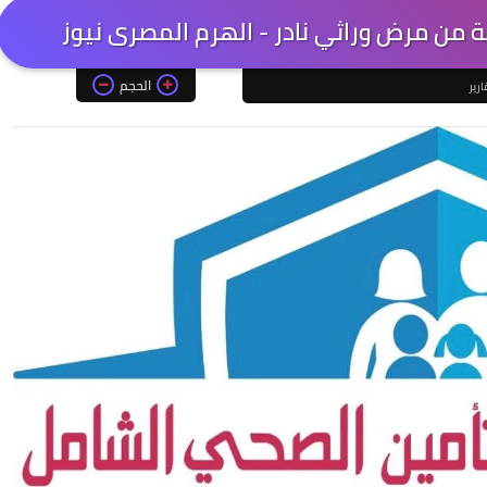
 من مرض وراثي نادر - الهرم المصرى نيوز
الحجم
ارير