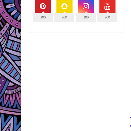
200
200
200
200