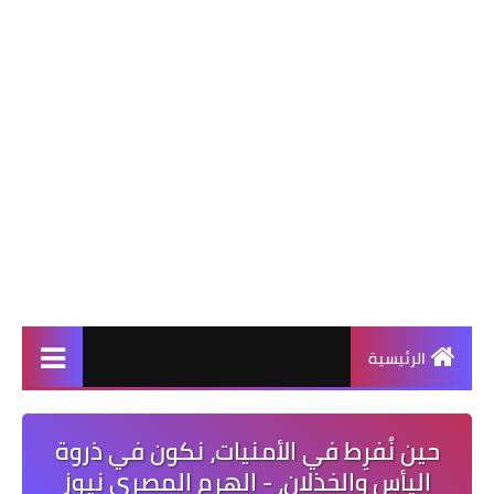
الرئيسية
حين نُفرِط في الأمنيات، نكون في ذروة
اليأس والخذلان، - الهرم المصرى نيوز