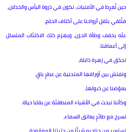
حين نُفرِط في الأمنيات، نكون في ذروة اليأس والخذلان،
فنُلقي بثقل أرواحنا على أكتاف الحلم،
علّه يخفف وطأة الحزن، ويهزم ذلك الاكتئاب المتسلل
إلى أعماقنا.
نحدّق في زهرة ذابلة،
ونفتش بين أوراقها المنحنية عن عطرٍ باقٍ
يعوّضنا عن ذبولها،
وكأننا نبحث في الأشياء المنطفئة عن بقايا حياة.
نسرح مع طائرٍ يعانق السماء،
نستعير من جناحيه شيئًا من حرّيتنا المفقودة،