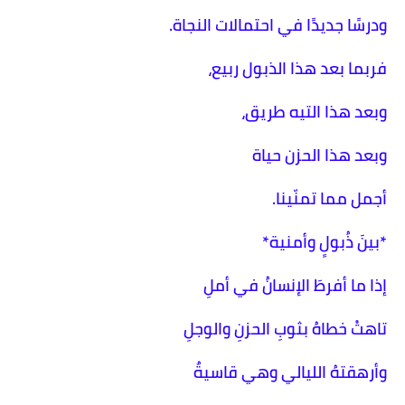
ودرسًا جديدًا في احتمالات النجاة.
فربما بعد هذا الذبول ربيع،
وبعد هذا التيه طريق،
وبعد هذا الحزن حياة
أجمل مما تمنّينا.
*بينَ ذُبولٍ وأمنية*
إذا ما أفرطَ الإنسانُ في أملِ
تاهتْ خطاهُ بثوبِ الحزنِ والوجلِ
وأرهقتهُ الليالي وهي قاسيةٌ