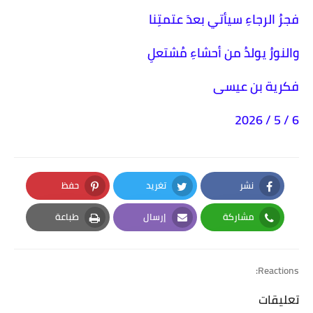
فجرُ الرجاءِ سيأتي بعدَ عتمتِنا
والنورُ يولدُ من أحشاءِ مُشتعلِ
فكرية بن عيسى
6 / 5 / 2026
نشر
تغريد
حفظ
Pinterest
Twitter
Facebook
مشاركة
إرسال
طباعة
Print
Email
Whatsapp
Reactions:
تعليقات