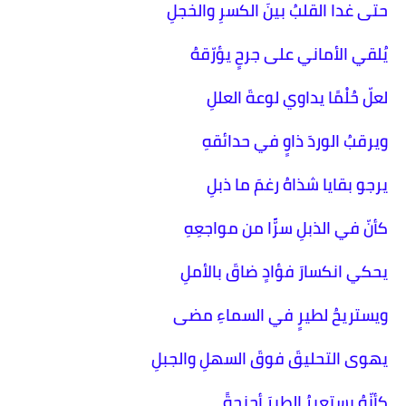
حتى غدا القلبُ بينَ الكسرِ والخجلِ
يُلقي الأماني على جرحٍ يؤرّقهُ
لعلّ حُلْمًا يداوي لوعةَ العللِ
ويرقبُ الوردَ ذاوٍ في حدائقهِ
يرجو بقايا شذاهُ رغمَ ما ذبلِ
كأنّ في الذبلِ سرًّا من مواجعِهِ
يحكي انكسارَ فؤادٍ ضاقَ بالأملِ
ويستريحُ لطيرٍ في السماءِ مضى
يهوى التحليقَ فوقَ السهلِ والجبلِ
كأنّهُ يستعيرُ الطيرَ أجنحةً