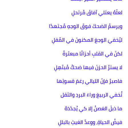
لعلّهُ يعتلي آفاقَ مُرتحلِ
ويرسمُ الضحكَ فوقَ الوجهِ مُجتهدًا
ليُخفيَ الوجعَ المكنونَ في المُقلِ
لكنّ في القلبِ أحزانًا مبعثرةً
لا يسترُ الحزنَ فيها ضحكُ مُبتَهِلِ
فاصبرْ فإنّ الليالي رغمَ قسوتِها
تُخفي الربيعَ وراءَ البردِ والثقل
ما ذبلَ الغصنُ إلا كي يُجدّدَهُ
فيضُ الحياةِ، ووعدُ الغيثِ بالبللِ