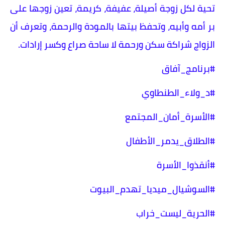
تحية لكل زوجة أصيلة، عفيفة، كريمة، تعين زوجها على
بر أمه وأبيه، وتحفظ بيتها بالمودة والرحمة، وتعرف أن
الزواج شراكة سكن ورحمة لا ساحة صراع وكسر إرادات.
#برنامج_آفاق
#د_ولاء_الطنطاوي
#الأسرة_أمان_المجتمع
#الطلاق_يدمر_الأطفال
#أنقذوا_الأسرة
#السوشيال_ميديا_تهدم_البيوت
#الحرية_ليست_خراب