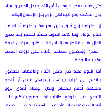
حتى صارت بعض الزوجات تُلقَّن التمرد بدل الصبر، والعناد
بدل الحكمة، وكراهية أهل الزوج بدل الإحسان إليهم.
إن احترام الزوج خُلق ودين ومروءة، واحترام أهله من
تمام الوفاء، وما كانت البيوت قديمًا تستمر رغم ضيق
الحال وقسوة الظروف إلا لأن الناس كانوا يعرفون قيمة
“الستر”، ويُقدّمون مصلحة الأبناء على نزوات الغضب
وكبرياء اللحظة.
أما اليوم فقد صار بعض الآباء والأمهات يدفعون
بناتهم إلى خراب بيوتهن بأيديهن، فبدل أن تُنصح
بالحكمة تُدفع للخصام، وبدل الإصلاح تُغذى بروح
التحدي، حتى إذا وقع الطلاق وقف الجميع يتباكون على
أطفال ضاعوا بين أب وأم، وعلى أسرة تحولت إلى ذكرى