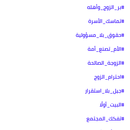
#بر_الزوج_وأهله
#تماسك_الأسرة
#حقوق_بلا_مسؤولية
#الأم_تصنع_أمة
#الزوجة_الصالحة
#احترام_الزوج
#جيل_بلا_استقرار
#البيت_أولًا
#تفكك_المجتمع