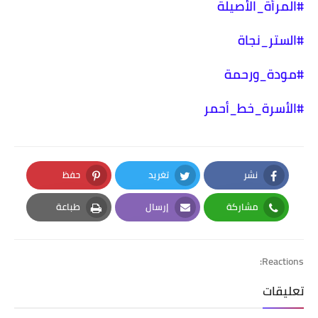
#المرأة_الأصيلة
#الستر_نجاة
#مودة_ورحمة
#الأسرة_خط_أحمر
نشر
تغريد
حفظ
Pinterest
Twitter
Facebook
مشاركة
إرسال
طباعة
Print
Email
Whatsapp
Reactions:
تعليقات