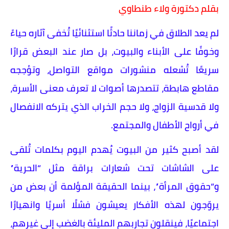
بقلم دكتورة ولاء طنطاوي
لم يعد الطلاق في زماننا حادثًا استثنائيًا تُخفى آثاره حياءً
وخوفًا على الأبناء والبيوت، بل صار عند البعض قرارًا
سريعًا تُشعله منشورات مواقع التواصل، وتؤججه
مقاطع هابطة، تتصدرها أصوات لا تعرف معنى الأسرة،
ولا قدسية الزواج، ولا حجم الخراب الذي يتركه الانفصال
في أرواح الأطفال والمجتمع.
لقد أصبح كثير من البيوت يُهدم اليوم بكلمات تُلقى
على الشاشات تحت شعارات براقة مثل “الحرية”
و“حقوق المرأة”، بينما الحقيقة المؤلمة أن بعض من
يروّجون لهذه الأفكار يعيشون فشلًا أسريًا وانهيارًا
اجتماعيًا، فينقلون تجاربهم المليئة بالغضب إلى غيرهم،