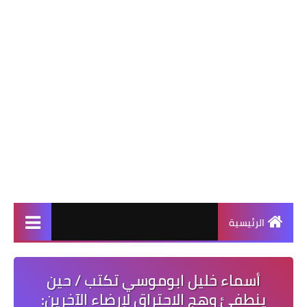
الرئيسية
أسماء خليل ابوموسي تكتب / حين
ينطفئ وهج الاحتراق لإرضاء الآخرين: