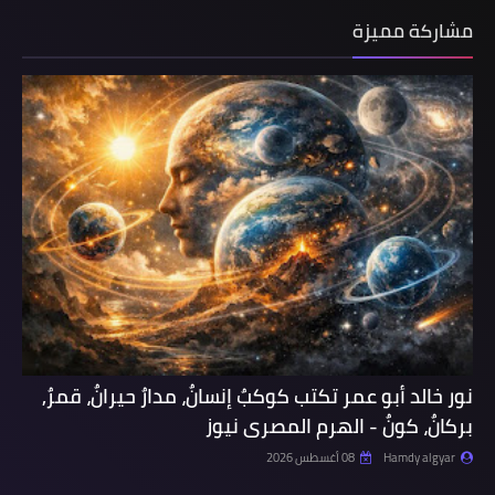
مشاركة مميزة
نور خالد أبو عمر تكتب كوكبٌ إنسانٌ، مدارٌ حيرانٌ، قمرٌ,
بركانٌ، كونٌ - الهرم المصرى نيوز
Hamdy algyar
08 أغسطس 2026