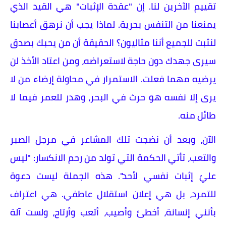
تقييم الآخرين لنا. إن "عقدة الإثبات" هي القيد الذي
يمنعنا من التنفس بحرية. لماذا يجب أن نرهق أعصابنا
لنثبت للجميع أننا مثاليون؟ الحقيقة أن من يحبك بصدق
سيرى جهدك دون حاجة لاستعراضه، ومن اعتاد الأخذ لن
يرضيه مهما فعلت. الاستمرار في محاولة إرضاء من لا
يرى إلا نفسه هو حرث في البحر، وهدر للعمر فيما لا
طائل منه.
​الآن، وبعد أن نضجت تلك المشاعر في مرجل الصبر
والتعب، تأتي الحكمة التي تولد من رحم الانكسار: "ليس
عليّ إثبات نفسي لأحد". هذه الجملة ليست دعوة
للتمرد، بل هي إعلان استقلال عاطفي. هي اعتراف
بأنني إنسانة، أخطئ وأصيب، أتعب وأرتاح، ولست آلة