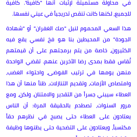
في محاولة مستميتة لإثبات أنها "كافية". كافية
للجميع، لكنها كانت تنقص تدريجياً في عيني نفسها.
​هذا السعي المحموم لنيل "صك الغفران" أو "شهادة
الجودة" من المحيطين بنا هو فخ نفسي يقع فيه
الكثيرون، خاصة من يتم برمجتهم على أن قيمتهم
تُقاس فقط بمدى رضا الآخرين عنهم. تقضي الواحدة
منهن يومها في ترتيب الفوضى، واحتواء الغضب،
وامتصاص الأزمات، وتقديم التنازلات، ظناً منها أن هذا
العطاء سيبني جسراً من التقدير والامتنان. ولكن، ومع
مرور السنوات، تصطدم بالحقيقة المرة: أن الناس
يعتادون على العطاء حتى يصبح في نظرهم حقاً
مكتسباً، ويعتادون على التضحية حتى يظنوها وظيفة