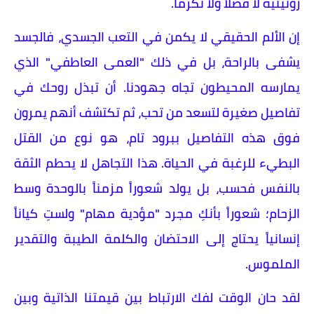
روتينية لا فضلاً ولا تكرماً.
​إن الألم الحقيقي لا يكمن في التعب الجسدي، فالجسد
يشفى بالراحة، بل في ذلك "العمى العاطفي" الذي
يمارسه المحيطون تجاه جهودنا. أن تبذل روحك في
تفاصيل صغيرة لتسعد من تحب، ثم تكتشف أنهم يمرون
فوق هذه التفاصيل ببرود تام، هو نوع من القتل
البطيء للرغبة في الحياة. هذا التجاهل لا يحطم الثقة
بالنفس فحسب، بل يولد شعوراً مزمناً بالوحدة وسط
الزحام؛ شعوراً بأنكِ مجرد "مؤدية مهام" ولستِ كياناً
إنسانياً يحتاج إلى الاحتضان والكلمة الطيبة والتقدير
الملموس.
​لقد حان الوقت لفك الارتباط بين قيمتنا الذاتية وبين