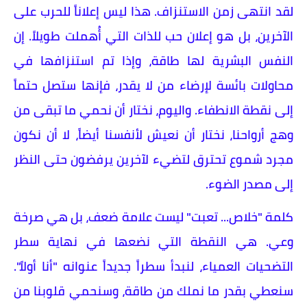
​لقد انتهى زمن الاستنزاف. هذا ليس إعلاناً للحرب على
الآخرين، بل هو إعلان حب للذات التي أُهملت طويلاً. إن
النفس البشرية لها طاقة، وإذا تم استنزافها في
محاولات بائسة لإرضاء من لا يقدر، فإنها ستصل حتماً
إلى نقطة الانطفاء. واليوم، نختار أن نحمي ما تبقى من
وهج أرواحنا، نختار أن نعيش لأنفسنا أيضاً، لا أن نكون
مجرد شموع تحترق لتضيء لآخرين يرفضون حتى النظر
إلى مصدر الضوء.
​كلمة "خلاص... تعبت" ليست علامة ضعف، بل هي صرخة
وعي. هي النقطة التي نضعها في نهاية سطر
التضحيات العمياء، لنبدأ سطراً جديداً عنوانه "أنا أولاً".
سنعطي بقدر ما نملك من طاقة، وسنحمي قلوبنا من