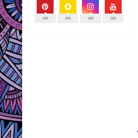
200
200
200
200