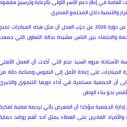
 العامة في إطار دعم الأسر الأولى بالرعاية وترسيخ مفهوم
قرار والتنمية داخل المجتمع المصري
أكدت الأستاذة نيفين ياقوت المرشح البرلماني عن دورة 2026 عن حزب العدل أن مثل هذه المبادرات تمنح
حمة والانتماء بين الناس مشيدة بحالة التعاون التي جمعت
ة الأستاذة مروه السيد نجم التي أكدت أن العمل الأهلي
ة المبادرات على إعادة الأمل إلى النفوس وصناعة حالة من
إلى أن الجمعية مستمرة في أداء دورها التنموي والخيري
لأقصر نحو بناء الوطن
إدارة الجمعية مؤكدا أن المعرض يأتي ترجمة فعلية لفكرة
والأفراد القادرين على العطاء يمثل أحد أهم روافد حماية