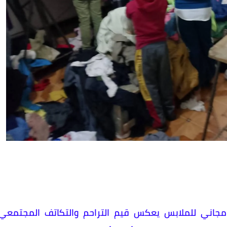
ني للملابس يعكس قيم التراحم والتكاتف المجتمعي