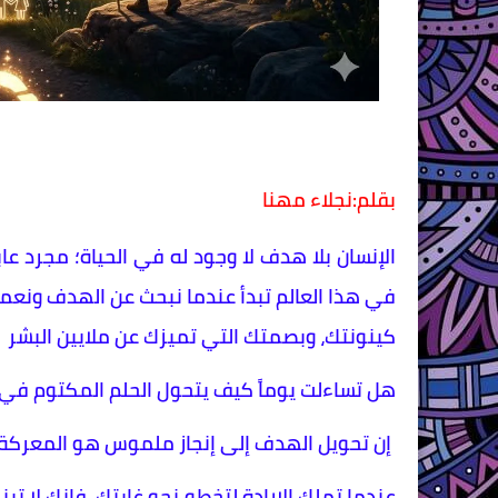
بقلم:نجلاء مهنا
الإنسان بلا هدف لا وجود له في الحياة؛ مجرد عابر 
في هذا العالم تبدأ عندما نبحث عن الهدف ونعم
كينونتك، وبصمتك التي تميزك عن ملايين البشر
هل تساءلت يوماً كيف يتحول الحلم المكتوم ف
إن تحويل الهدف إلى إنجاز ملموس هو المعركة
عندما تملك الإرادة لتخطو نحو غايتك، فإنك لا تبن