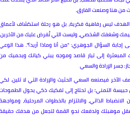
ت من هنا وصنعت الفارق.
 الهدف ليس رفاهية فكرية، بل هو رحلة استكشاف لأعماق
 قيمك وشغفك الشخصي، وليست التي تُفرض عليك من الآخرين.
 إجابة السؤال الجوهري: "من أنا وماذا أريد؟". هذا الوعي
ك المبعثرة إلى تيار قاصد وموجه يبني كيانك ويحميك من
ز: جسر الإرادة والسعي
 الآخر فيصنعه السعي الحثيث والإرادة التي لا تلين. لكي
تظل حبيسة التمني؛ بل تحتاج إلى تفكيك ذكي يحول الطموحات
لانضباط الذاتي، والالتزام بالخطوات المرحلية، ومواجهة
 تصقل موهبتك وتدفعك نحو القمة لتجعل من هدفك حقيقة