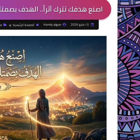
اصنع هدفك تترك أثراً.. الهدف بصمت
13 مايو 2026
Hamdy algyar
الصفحة الرئيسية
مق