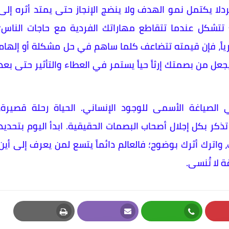
ردلا يكتمل نمو الهدف ولا ينضج الإنجاز حتى يمتد أثره إلى
تتشكل عندما تتقاطع مهاراتك الفردية مع حاجات الناس؛
 فكرياً، فإن قيمته تتضاعف كلما ساهم في حل مشكلة أو إلهام
يجعل من بصمتك إرثاً حياً يستمر في العطاء والتأثير حتى بعد
الصياغة الأسمى للوجود الإنساني. الحياة رحلة قصيرة،
تذكر بكل إجلال أصحاب البصمات الحقيقية. ابدأ اليوم بتحديد
اترك أثرك بوضوح؛ فالعالم دائماً يتسع لمن يعرف إلى أين
 لا تُنسى.
Print
Email
Whatsapp
Pi