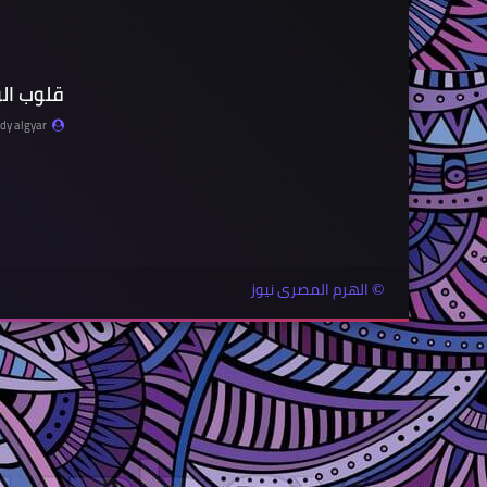
قلوب ال
y algyar
الهرم المصرى نيوز
©