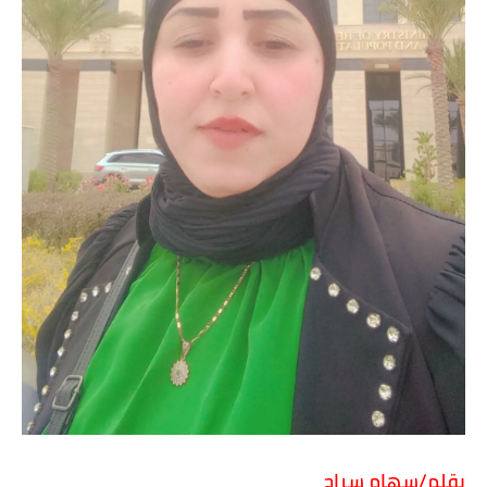
بقلم/سهام سراج