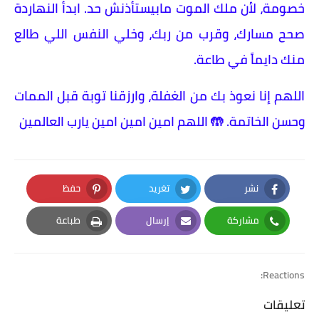
خصومة، لأن ملك الموت مابيستأذنش حد. ابدأ النهاردة
صحح مسارك، وقرب من ربك، وخلي النفس اللي طالع
منك دايماً في طاعة.
​اللهم إنا نعوذ بك من الغفلة، وارزقنا توبة قبل الممات
وحسن الخاتمة. 🤲 اللهم امين امين امين يارب العالمين
نشر
تغريد
حفظ
Pinterest
Twitter
Facebook
مشاركة
إرسال
طباعة
Print
Email
Whatsapp
Reactions:
تعليقات