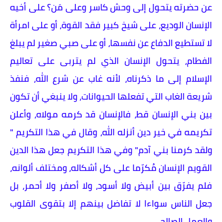
عن حضرته يتحول إلى وحش كاسر وعلى مَن؟ على أخيه
الإنسان الوديع، على شيخ كبير فقد القوة، أو على امرأة
لا تستطيع الدفاع عن نفسها، أو على صبي صغير لم يبلغ
الفطام، يتحول الإنسان الذي لم يتربى على تعاليم
الإسلام إلى ما ذكرناه، لأنه غاب عن شرع الله، فنفذ
شريعة الغاب التي تفعلها الحيوانات، ولا ينبغي أن تكون
بين بني الإنسان قط، فالإنسان قد كرمه مولاه، وأعلن
تكريمه في خير دين أنزله الله، وقال في هذا التكريم "
ولقد كرمنا بني آدم" وفي هذا التكريم جعل هذا الدين
القويم الإنسان مُكرّما على كل أشكاله، ومختلف ألوانه،
فلم يفرّق بين أبيض ولا أسود، ولا أصفر ولا أحمر، بل
جعل الناس سواءا لا تفاضل بينهم إلا بتقوى القلوب
والعمل الصالح.