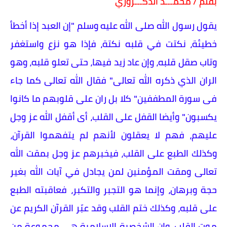
بقلم / محمـــد الدكـــروري
يقول رسول الله صلى الله عليه وسلم "إن العبد إذا أخطأ
خطيئة، نكتت في قلبه نكتة، فإذا هو نزع واستغفر
وتاب صقل قلبه، وإن عاد زيد فيها، حتى تعلو قلبه، وهو
الران الذي ذكره الله تعالى" فقال الله تعالى كما جاء
فى سورة المطففين" كلا بل ران على قلوبهم ما كانوا
يكسبون" وأيضا القفل على القلب، أى أقفل الله عز وجل
عليهم، فهم لا يعقلون لأنهم لم يتفهموا القرآن،
وكذلك الطبع على القلب، فيخبرهم عز وجل بمقت الله
تعالى ومقت المؤمنين لمن يجادل في آيات الله بغير
حجة وبرهان، وإنما هو التجبر والتكبر، فعاقبته الطبع
على قلبه، وكذلك ختم القلب وقد عبّر القرآن الكريم عن
موت القلب، وإن الشخصية الإسلامية هي مجموعة من