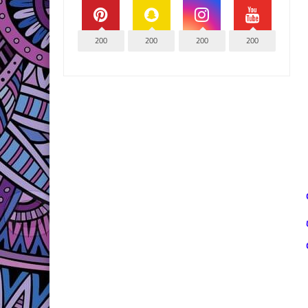
200
200
200
200