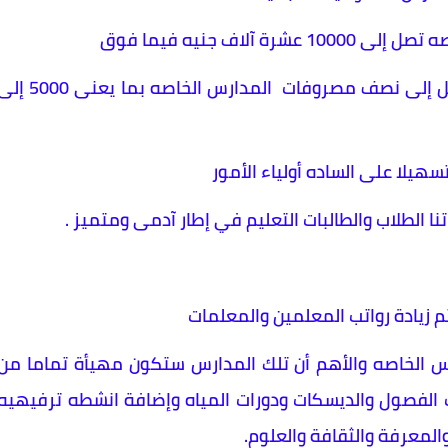
اف جنيه فيما فوق
اقترح أن تنشئ الحكومه مدارس بمصروفات تصل إلى نصف مصروفات المدارس الخاصه بما يعنى 0
نا الطلاب والطالبات التعليم في إطار آدمى ومتميز .
 ثم زيادة رواتب المعلمين والمعلمات
س الخاصه والأهم أن تلك المدارس ستكون مهيأة تماما من
ث الفصول والديسكات ودورات المياه وإضافة انشطه ترفيهيه
 والمعرفة والثقافة والعلوم.