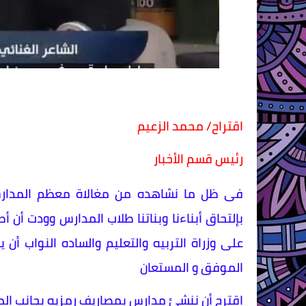
اقتراح/ محمد الزعيم
رئيس قسم الأخبار
فى ظل ما نشاهده من مغالاة معظم المدارس 
بإلتحاق أبناءنا وبناتنا طلاب المدارس وودت أن أ
على وزراة التربيه والتعليم والساده النواب أن ي
الموفق و المستعان
اقترح أن ننشئ مدارس بمصاريف رمزيه بجانب الم