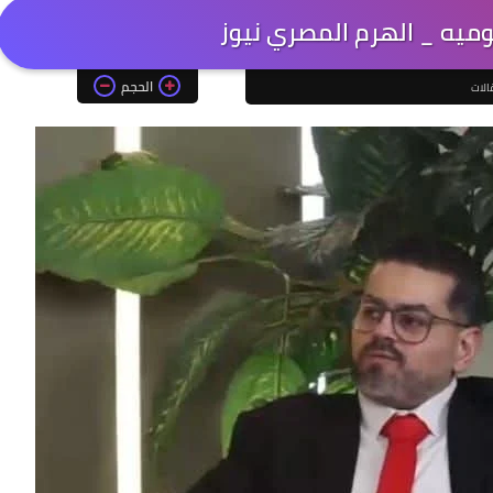
يه _ الهرم المصري نيوز
الحجم
الات