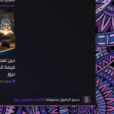
حين تعج
قيمة ال
نيوز
y algyar
جميع الحقوق محفوظة
الهرم المصرى نيوز
©