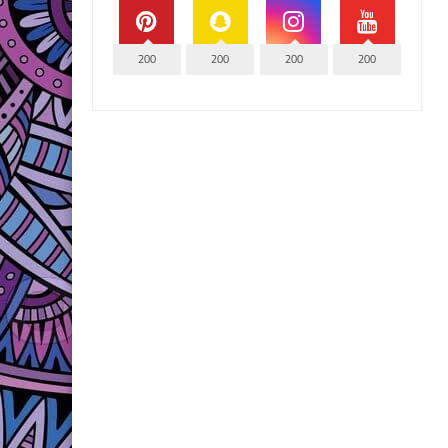
200
200
200
200