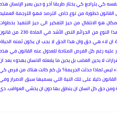
فسه كي يتراجع كي يختار طريقا آخر و حين يعبر الإنسان هذه
 القانون خطورة من نوع خاص. الترصد فهو الترجمة العمليه
كان هو الانتقال من حيز التفكير الى حيز التنفيذ بخطوات
محسوبة ولهذا السبب أفرد المشرع المصري لهذا النوع من الجرائم النص الأشد في المادة 230 من قا
ة ان لاء هي حق وان هذا الحق لا يجب ان يكون ثمنه الحياة.
ر عليه رغم كل الفرص المتاحة للعدول عنه القانون في هذه
ارات لا يدين الغضب بل يدين ما يفعله الانسان بهدوء بعد ان
اء ليس لماذا حدثت الجريمة؟ بل كم كانت هناك من فرص كي
قانون دليلا على تلك النية التي يسميها سبق الاصرار وفي
 ومن حق كل انسان ان ينطق بها دون ان يخشي العواقب. دي