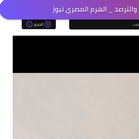
والترصد _ الهرم المصري نيوز
الحجم
الات