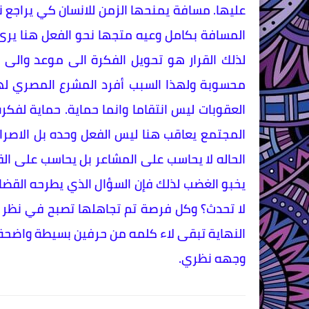
عليها. مسافة يمنحها الزمن للانسان كي يراجع ن
المسافة بكامل وعيه متجها نحو الفعل هنا يرى
لذلك القرار هو تحويل الفكرة الى موعد والى م
العقوبات ليس انتقاما وانما حماية. حماية لفكر
المجتمع يعاقب هنا ليس الفعل وحده بل الاصرا
الحاله لا يحاسب على المشاعر بل يحاسب على القر
يخبو الغضب لذلك فإن السؤال الذي يطرحه القض
لا تحدث؟ وكل فرصة تم تجاهلها تصبح في نظر ال
النهاية تبقى لاء كلمه من حرفين بسيطة واضحة
وجهه نظري.