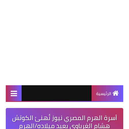
الرئيسية
أسرة الهرم المصري نيوز تُهنئ الكوتش
هشام الغرباوي بعيد ميلاده/الهرم