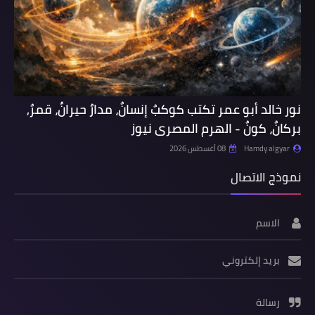
نور خالد أبو عمر تكتب كوكبٌ إنسانٌ، مدارٌ حيرانٌ، قمرٌ,
بركانٌ، كونٌ - الهرم المصرى نيوز
Hamdy algyar
08 أغسطس 2026
نموذج الاتصال
الاسم
بريد إلكتروني
رسالة