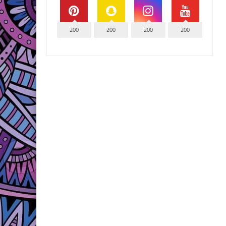
200
200
200
200