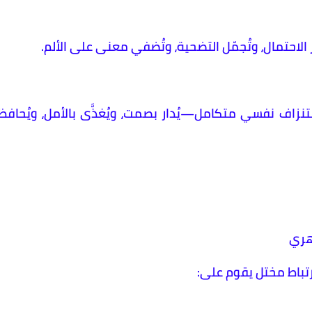
ر الاحتمال، وتُجمّل التضحية، وتُضفي معنى على الألم.
نزاف نفسي متكامل—يُدار بصمت، ويُغذَّى بالأمل، ويُحافظ
هري
تباط مختل يقوم على: