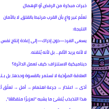
خبرات مبكرة من الرفض أو الإهمال
تعلّم غير واعٍ بأن القرب مرتبط بالقلق، لا بالأمان
النتيجة:
يسعى الفرد—دون إدراك—إلى إعادة إنتاج نفس ال
لا لأنه يريد الألم… بل لأنه يُتقنه.
ديناميكية الاستنزاف: كيف تعمل الدائرة؟
العلاقة المؤذية لا تستمر بالقسوة وحدها، بل بـت
أذى → اعتذار → جرعة اهتمام → أمل → تعلّق 
هذا التذبذب يُنشئ ما يشبه “تعزيزًا متقطّعًا”،