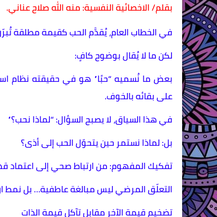
بقلم/ الاخصائية النفسية: منه الله صلاح عناني.
في الخطاب العام، يُقدَّم الحب كقيمة مطلقة تُبرّ
لكن ما لا يُقال بوضوح كافٍ:
بعض ما نُسميه “حبًا” هو في حقيقته نظام است
على بقائه بالخوف.
في هذا السياق، لا يصبح السؤال: “لماذا نحب؟”
بل: لماذا نستمر حين يتحوّل الحب إلى أذى؟
تفكيك المفهوم: من ارتباط صحي إلى اعتماد ق
التعلّق المرضي ليس مبالغة عاطفية… بل نمط ار
تضخيم قيمة الآخر مقابل تآكل قيمة الذات