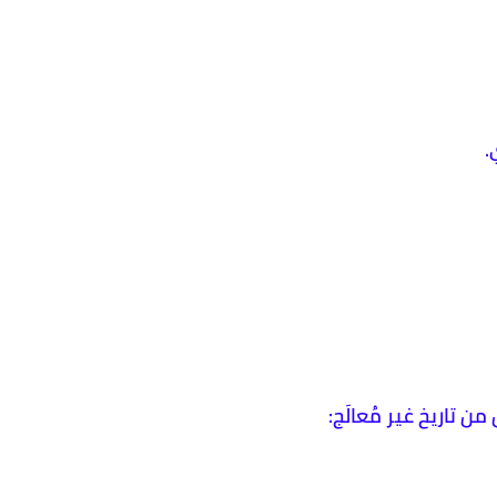
.
من تاريخ غير مُعالَج: