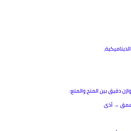
ديناميكية،
وازن دقيق بين المنح والمنع:
أعمق → أذى