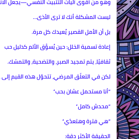
وهو من أقوى آليات التثبيت النفسي—يجعل الان
ليست المشكلة أنك لا ترى الأذى…
بل أن الأمل القصير يُعيدك كل مرة.
إعادة تسمية الخلل: حين يُسوَّق الألم كدليل حب
ثقافيًا، يتم تمجيد الصبر، والتضحية، والتمسّك.
لكن في التعلّق المرضي، تتحوّل هذه القيم إلى غ
“أنا مستحمل عشان بحب”
“محدش كامل”
“هي فترة وهتعدّي”
الحقيقة الأكثر دقة: