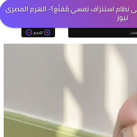
لى نظام استنزاف نفسي مُقنّع؟- الهرم المصرى
نيوز
الحجم
الات