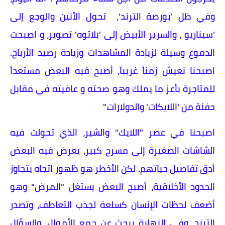
وفي ظل 'بورصة الترند'، تحول الأنين والوجع إلى
'سيناريو ، والسرير الأبيض إلى 'بلاتوه' تصوير، و اصبحت
الدموع وسيلة لزيادة المشاهدات وزيادة رصيد الأرباح.
اصبحنا نعيش زمناً غريباً، أصبح فيه البعض مستعداً
للمتاجرة بأعز ما يملك وهو صحته و عافيته في مقابل
حفنة من 'اللايكات' والدولارات."
اصبحنا في عصر "اللايك" والشير، الذي تحولت فيه
الشاشات الصغيرة إلى مسرح كبير، يعرض فيه البعض
أدق تفاصيل حياتهم. لكن الأخطر هو ظهور اتجاه يتجاوز
الحدود الأخلاقية، أصبح البعض يستغل "المرض" وهو
أضعف لحظات الإنسان كسلعة لجذب التعاطف، وتصدر
الترند، وفي النهاية يبحث عن جمع الأموال. والسؤال