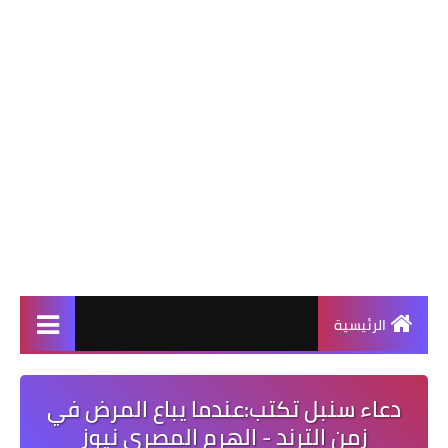
الرئيسية
دعاء سنبل تكتب:عندما يباع المرض في
زمن الترند - الهرم المصرى نيوز