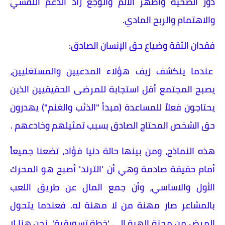
دور الضحية واظهر الألم والوجع زاد الدعم النفسي
والاهتمام والربح المادي.
فقدان الثقة وضياع حق الإنسان الصادق:
عندما ينكشف زيف هؤلاء المدعيين والمستغليين،
يصبح المجتمع أقل استجابة للمرضى الحقيقيين الذين
يحتاجون فعلاً للمساعدة (مبدأ "الذئب والغنم") يهدرون
حق الشخص المحتاج الصادق بسبب تمثيلهم وخادعهم .
هذه النماذج، ومن بينها حالة دنيا فؤاد، تضعنا جميعاً
أمام حقيقة صادمة وهي أن 'الترند' أصبح هو المحرك
الأول والاساسي، وأن جمع المال عن طريق اللعب
بالمشاعر صار مهنة من لا مهنة له. فعندما يتحول
المرض من محنة إلهية إلى 'خطة تسويقية'، نحن هنا لا