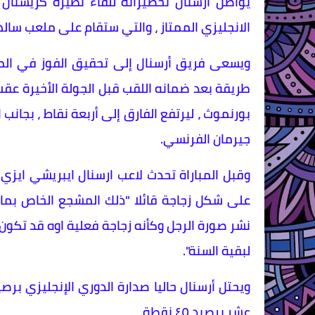
يواصل ارسنال تحضيراته للقاء نظيره كريستال 
الانجليزي الممتاز ، والتي ستقام على ملعب سال
ويسعى فريق أرسنال إلى تحقيق الفوز في المبا
طريقة بعد ضمانه اللقب قبل الجولة الأخيرة ع
بورنموث ، ليرتفع الفارق إلى أربعة نقاط ، بجانب 
جيرمان الفرنسي.
وقبل المباراة تحدث لاعب ارسنال ايبريشي ا
على شكل زجاجة قائلا "ذلك المشجع الخاص ب
نشر صورة الرجل وكأنه زجاجة فعلية اوه قد تك
لبقية السنة".
عشر برصيد ٤٥ نقطة.