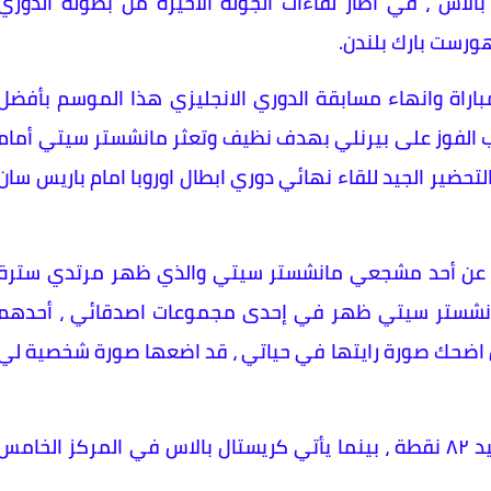
بالاس ، في اطار لقاءات الجولة الأخيرة من بطولة الدوري
هورست بارك بلندن.
راة وانهاء مسابقة الدوري الانجليزي هذا الموسم بأفضل
قب الفوز على بيرنلي بهدف نظيف وتعثر مانشستر سيتي أمام
التحضير الجيد للقاء نهائي دوري ابطال اوروبا امام باريس سان
يزي عن أحد مشجعي مانشستر سيتي والذي ظهر مرتدي سترة
مانشستر سيتي ظهر في إحدى مجموعات اصدقائي ، أحدهم
ون اضحك صورة رايتها في حياتي ، قد اضعها صورة شخصية لي
ويحتل أرسنال حاليا صدارة الدوري الإنجليزي برصيد ٨٢ نقطة ، بينما يأتي كريستال بالاس في المركز الخامس