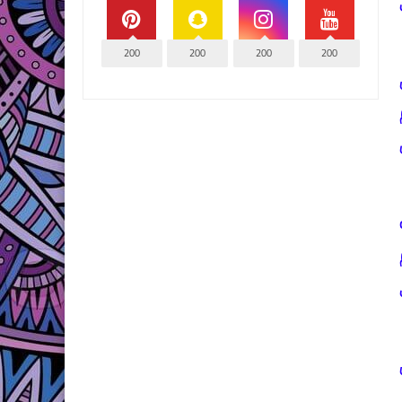
200
200
200
200