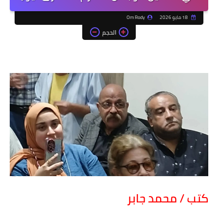
18 مايو 2026
Om Rody
الحجم
كتب / محمد جابر