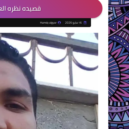
قصيده نظره الع
16 مايو 2026
Hamdy algyar