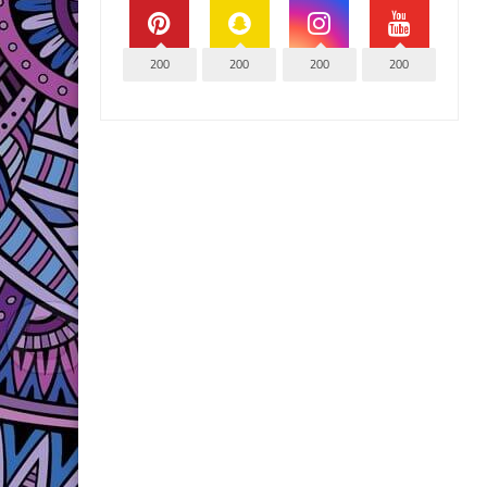
200
200
200
200