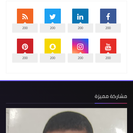
200
200
200
200
200
200
200
200
مشاركة مميزة