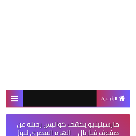
الرئيسية
مارسيلينيو يكشف كواليس رحيله عن
صفوف فياريال _ الهرم المصري نيوز