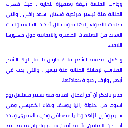
وجاءت الجلسة أنيقة ومميزة للغاية ، حيث ظهرت
الفنانة منة تيسير مرتدية فستان اسود راقي ، والتي
خطفت الأضواء إليها بقوة خلال أحداث الجلسة وتلقت
العديد من التعليقات المميزة والإيجابية حول ظهورها
اللافت.
وتكفل مصفف الشعر مالك فارس باختيار لوك الشعر
المناسب لإطلالة الفنانة منة تيسير ، والتي بدت في
أبهى وارقى صورة كعادتها.
جدير بالذكر أن آخر أعمال الفنانة منة تيسير مسلسل روج
اسود، من بطولة رانيا يوسف ولقاء الخميسي ومي
سليم وفرح الزاهد وداليا مصطفى وكريم العمري، وعدد
آخر من الفنانين، تأليف أيمن سليم وإخراج محمد عبد