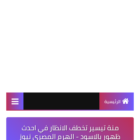
الرئيسية
منة تيسير تخطف الانظار في احدث
ظهور بالاسود - الهرم المصرى نيوز