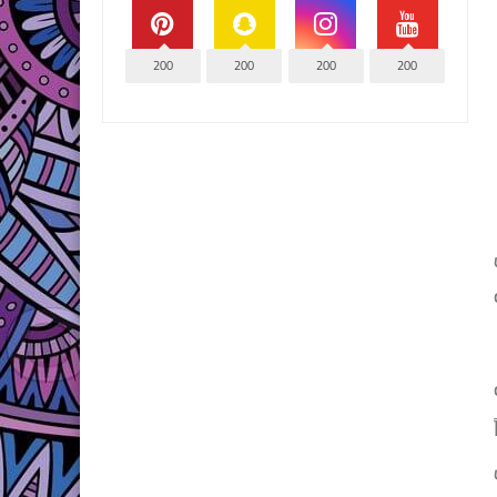
200
200
200
200