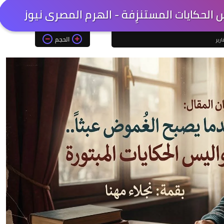
 الحكايات المستنزِفة - الهرم المصرى نيوز
الحجم
ارير