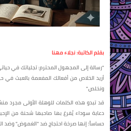
بقلم الكاتبة: نجلاء مهنا
"رسالة إلى المجهول المحترم: تجلياتك في حياتي
أريد الخلاص من أفعالك المفعمة بالعبث في حيا
ونخلص."
قد تبدو هذه الكلمات للوهلة الأولى مجرد من
دعابة سوداء يُفرغ بها صاحبها شحنة من الإحباط
حساساً؛ إنها صرخة احتجاج ضد "الغموض" وضد ا