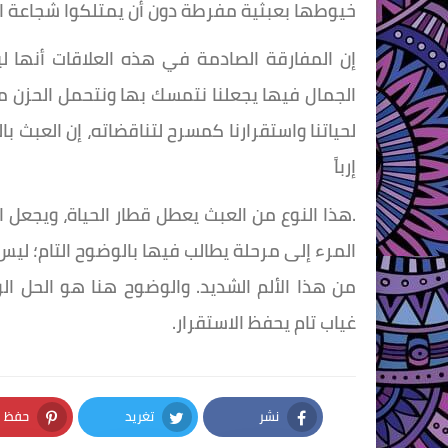
خيوطها بعبثية مفرطة دون أن يمتلكوا شجاعة ال
إن المفارقة الصادمة في هذه العلاقات أنها 
الجمال فيها يجعلنا نتمسك بها ونتحمل الحزن م
لحياتنا واستقرارنا كمسرح لتناقضاته، إن العبث ب
إرباً
.هذا النوع من العبث يعطل قطار الحياة، ويجعل ال
المرء إلى مرحلة يطالب فيها بالوضوح التام؛ ليس
من هذا الألم الشديد. والوضوح هنا هو الحل الوح
غياب تام يحفظ الاستقرار.
نشر
تغريد
حفظ
nterest
Twitter
Facebook