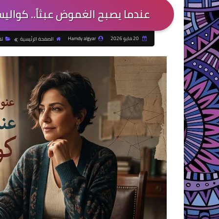
عندما يصبح الغموض عبثاً.. كواليس
20 مايو 2026
Hamdy algyar
الصفحة الرئيسية
تق