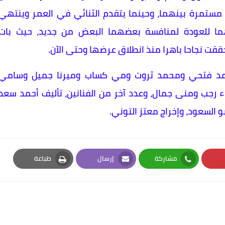
ستمرة بينهما، وحينما يتقدم الثنائي في العمر وينتهي
 للعودة لمنافسة بعضهما البعض من جديد، حيث بات
قت نجاحا باهرا منذ انطلاق عرضها وحتى الآن.
مد فتحي ومحمد ثروت ومي كساب وميرنا جميل وسامي
ء رجب ومنى جمال، وعدد آخر من الفنانين، تأليف أحمد سعد
 السعود، وإخراج معتز التوني.
مشاركة
إرسال
طباعة
Print
Email
Whatsapp
Pi