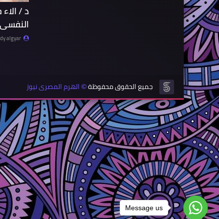
د / الاء 
النفسى 
y algyar
جميع الحقوق محفوظة
الهرم المصرى نيوز
©
Message us