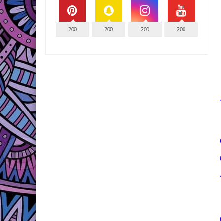
200
200
200
200