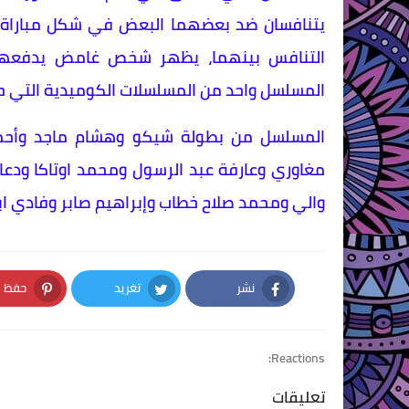
يتنافسان ضد بعضهما البعض في شكل مباراة م
التنافس بينهما، يظهر شخص غامض يدفعهما
المسلسل واحد من المسلسلات الكوميدية التي حق
المسلسل من بطولة شيكو وهشام ماجد وأح
مغاوري وعارفة عبد الرسول ومحمد اوتاكا ودعا
والي ومحمد صلاح خطاب وإبراهيم صابر وفادي ابو
نشر
تغريد
حفظ
nterest
Twitter
Facebook
Reactions:
تعليقات