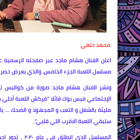
محمد حنفي
اعلن الفنان هشام ماجد عبر صفحته الرسمية 
مسلسل اللعبة الجزء الخامس، والذي يعرض حصريا عبر شاشة قنوات MBC م
ونشر الفنان هشام ماجد صورة من كواليس ت
الإجتماعي فيس بوك قائلا "فركش اللعبة أحلي 
مليئة بالشغل و التعب و المجهود و الضحك … ي
ستبقي اللعبة الاقرب اللي قلبي".
المسلسل الذي ا