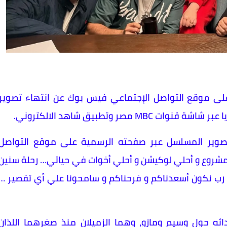
على موقع التواصل الإجتماعي فيس بوك عن انتهاء تصوير
صر وتطبيق شاهد الالكتروني.
صوير المسلسل عبر صفحته الرسمية على موقع التواصل
مشروع و أحلي لوكيشن و أحلي أخوات في حياتي… رحلة سنين
ا رب نكون أسعدناكم و فرحناكم و سامحونا علي أي تقصير …
نطلق في عام ٢٠٢٠ ، تدور احداثه حول وسيم ومازو، وهما الزميلان منذ صغرهما اللذان