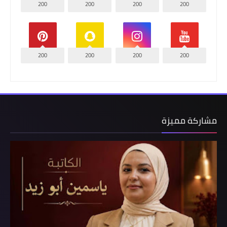
200
200
200
200
200
200
200
200
مشاركة مميزة