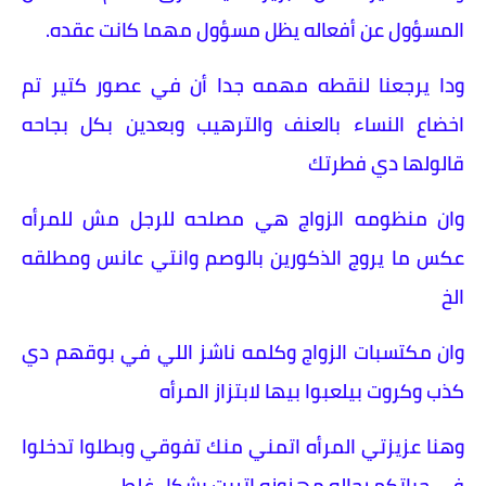
المسؤول عن أفعاله يظل مسؤول مهما كانت عقده.
ودا يرجعنا لنقطه مهمه جدا أن في عصور كتير تم
اخضاع النساء بالعنف والترهيب وبعدين بكل بجاحه
قالولها دي فطرتك
وان منظومه الزواج هي مصلحه للرجل مش للمرأه
عكس ما يروج الذكورين بالوصم وانتي عانس ومطلقه
الخ
وان مكتسبات الزواج وكلمه ناشز اللي في بوقهم دي
كذب وكروت بيلعبوا بيها لابتزاز المرأه
وهنا عزيزتي المرأه اتمني منك تفوقي وبطلوا تدخلوا
في حياتكم رجاله مهزوزه اتربت بشكل غلط