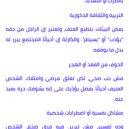
بالضرب أو التهديد.
التربية والثقافة الذكورية
بعض البيئات بتطبع العنف، وتعتبر إن الراجل من حقه
“يؤدب” أو “يسيطر”. والكارثة إن أحيانًا المجتمع يبرر له
بدل ما يوقفه.
الخوف من الفقد أو الهجر
مش حب صحي، لكن تعلق مرضي وامتلاك. الشخص
العنيف أحيانًا يفضل يؤذيك على إنه يشوفك حرة بعيد
عنه.
مشاكل نفسية أو اضطرابات شخصية
وده تفسير، مش تبرير. فيه فرق ضخم. الشخص