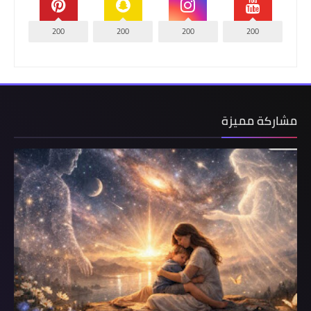
200
200
200
200
مشاركة مميزة