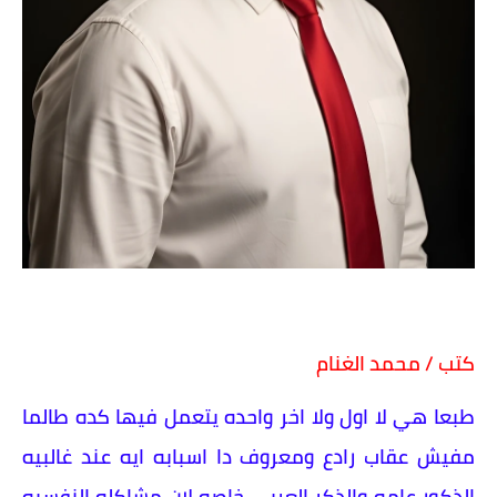
كتب / محمد الغنام
طبعا هي لا اول ولا اخر واحده يتعمل فيها كده طالما
مفيش عقاب رادع ومعروف دا اسبابه ايه عند غالبيه
الذكور عامه والذكر العربي خاصه لان مشاكله النفسيه