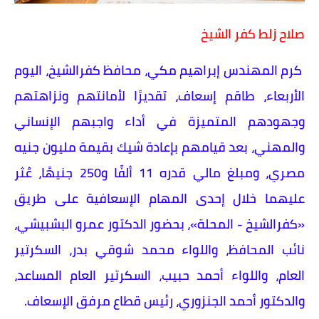
صلاح زلط كفر الشيخ
كرم المهندس إبراهيم مكي، محافظ كفرالشيخ، اليوم
الأربعاء، طاقم إسعاف، تقديرًا لأمانتهم ونزاهتهم
وجهودهم المتميزة في أداء واجبهم الإنساني
والمهني، بعد قيامهم بإعادة شيك بقيمة مليون جنيه
مصري، ومبلغ مالي قدره 11 ألفًا و250 جنيهًا، عُثر
عليهما خلال إحدى المهام الإسعافية على طريق
«كفرالشيخ - المحلة»، بحضور الدكتور عمرو البشبيشي،
نائب المحافظ، واللواء محمد شوقي بدر، السكرتير
العام، واللواء أحمد حبيب، السكرتير العام المساعد،
والدكتور أحمد الجنزوري، رئيس قطاع مرفق الإسعاف.