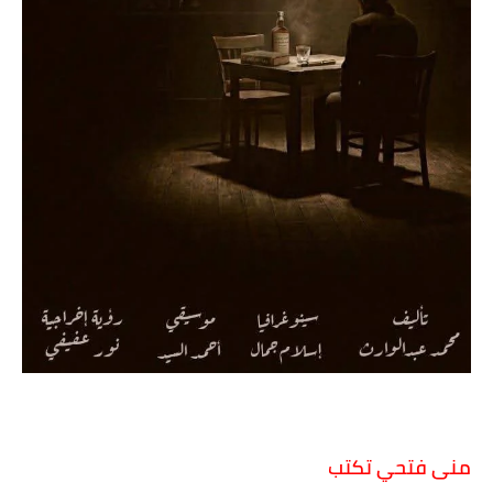
منى فتحي تكتب