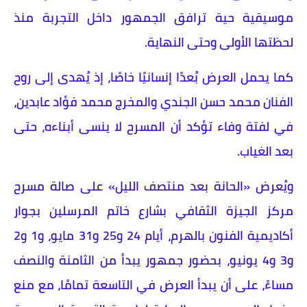
موسيقية حية ترافق الجمهور داخل التجربة منذ
لحظتها الأولى وحتى النهاية.
كما يحمل العرض بُعدًا إنسانيًا خاصًا، إذ يُهدى إلى روح
الفنان محمد حسن الجندي والمخرج محمد فؤاد عابدين،
في لفتة وفاء تؤكد أن المسرح لا ينسى أبناءه، حتى
بعد الغياب.
ويُعرض «الحانة بعد منتصف الليل» على صالة مسرح
مركز الجيزة الثقافي بشارع خاتم المرسلين بجوار
أكاديمية الفنون بالهرم، أيام 24 و25 و31 مايو، و1 و2
و3 و4 يونيو، بحضور جمهور يبدأ من الثامنة والنصف
مساءً، على أن يبدأ العرض في التاسعة تمامًا، مع منع