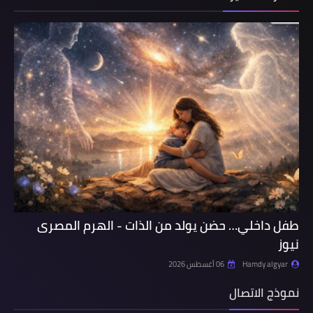
طفل داخلي… حضن يولد من الذات - الهرم المصرى
نيوز
Hamdy algyar
06 أغسطس 2026
نموذج الاتصال