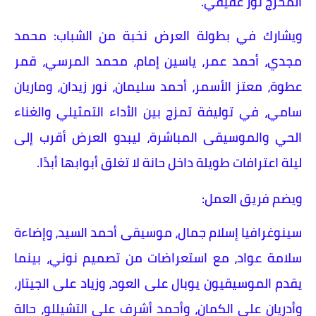
المخرج نور عفيفي.
ويشارك في بطولة العرض نخبة من الشباب: محمد
مجدي، أحمد عمر، ياسين إمام، محمد المرسي، قمر
عطوة، معتز الأسمر، أحمد سليمان، نور زيدان، وماريان
سامي، في توليفة تمزج بين الأداء التمثيلي والغناء
الحي والموسيقى المباشرة، ليبدو العرض أقرب إلى
ليلة اعترافات طويلة داخل حانة لا تغلق أبوابها أبدًا.
ويضم فريق العمل:
سينوغرافيا إسلام جمال، موسيقى أحمد السيد، وإضاءة
سلامة عواد، مع استعراضات من تصميم نوني، بينما
يقدم الموسيقيون يوبال على العود، وزياد على الجيتار،
وأدريان على الكمان، وأحمد أشرف على التشيللو، حالة