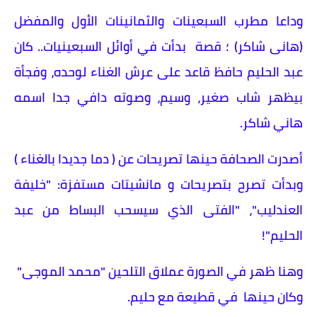
وداعا مطرب السبعينات والثمانينات الأول والمفضل
(هانى شاكر) ؛ قصة بدأت في أوائل السبعينيات.. كان
عبد الحليم حافظ قاعد على عرش الغناء لوحده، وفجأة
بيظهر شاب صغير، وسيم، وصوته دافي جدا اسمه
هاني شاكر.
أصدرت الصحافة حينها تصريحات عن ( دما جديدا بالغناء )
وبدأت تصرح بتصريحات و مانشيتات مستفزة: "خليفة
العندليب"، "الفتى الذي سيسحب البساط من عبد
الحليم"!
وهنا ظهر في الصورة عملاق التلحين "محمد الموجى"
وكان حينها في قطيعة مع حليم.