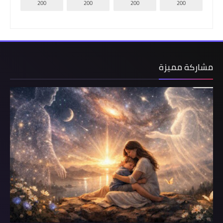
200
200
200
200
مشاركة مميزة