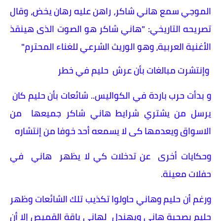
الموجي سمع هاني شاكر، راهن عليه رهان يخض، وقال
تصريحه التاريخي: "هاني شاكر هو الصوت الذى هينقذ
الأغنية العربية، وهو الوريث الشرعي للغناء المحترم"
وإنتشرت مبالغات بأن عرش حليم في خطر
و بدأت حرب باردة في الكواليس.. شائعات بأن حليم كان
يرسل من يشتري شرايط هاني شاكر جميعها من
الاسواق ويعدمها كى لا يسمعه أحد خوفا من إنتشاره
وحكايات أخرى عن تدخلات كي لا يظهر هاني في
حفلات معينة.
ورغم أن حليم وهاني حاولوا تكذيب تلك الشائعات وظهر
حليم بصحبة هانى ويهندل لهاني ياقة القميص إلا أن