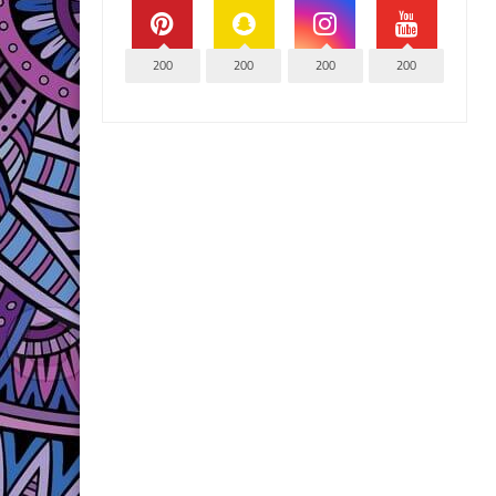
200
200
200
200