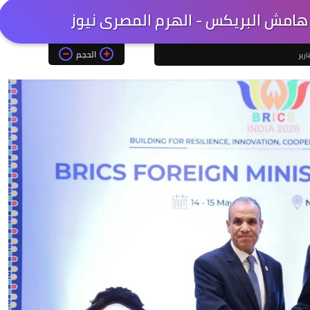
هامش البريكس - الهرم المصرى نيوز
الحجم
ارير