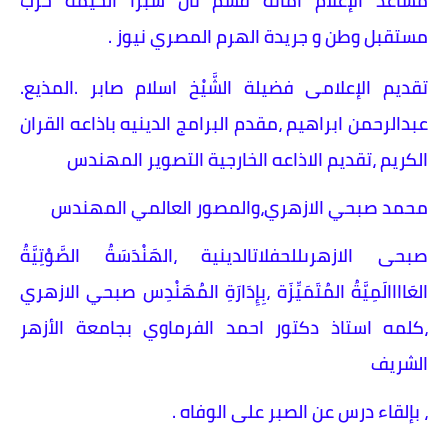
مساعد الإعلام أمانة قسم ثان شبرا الخيمة حزب
مستقبل وطن و جريدة الهرم المصري نيوز .
تقديم الإعلامى فضيلة الشَّيْخ اسلام صابر .المذيع.
عبدالرحمن ابراهيم ،مقدم البرامج الدينيه باذاعه القران
الكريم ،تقديم الاذاعه الخارجية التصوير المهندس
محمد صبحي الازهري،والمصور العالمي المهندس
صبحى الازهرىللحفلاتالدينية ،الهَنْدَسَةُ الصَّوْتِيَّةُ
العَاااالَمِيَّةُ المُتَمَيِّزَة ،بِإِدَارَةِ المُهَنْدِس صبحي الازهري
،كلمه استاذ دكتور احمد الفرماوي بجامعة الأزهر
الشريف
، بإلقاء درس عن الصبر على الوفاه .