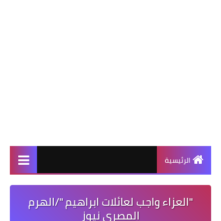
الرئيسية
"العزاء واجب لعائلات ابراهيم "/الهرم
المصرى نيوز