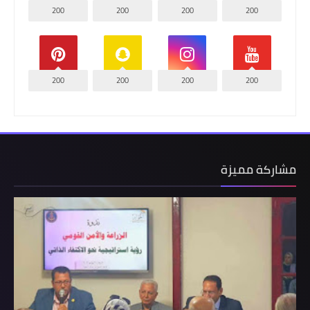
200
200
200
200
200
200
200
200
مشاركة مميزة