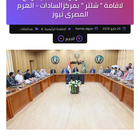
لاقامة " شلتر " بمركزالسادات - الهرم
المصرى نيوز
20 مايو 2026
Hamdy algyar
الصفحة الرئيسية
..محافظات
الحجم