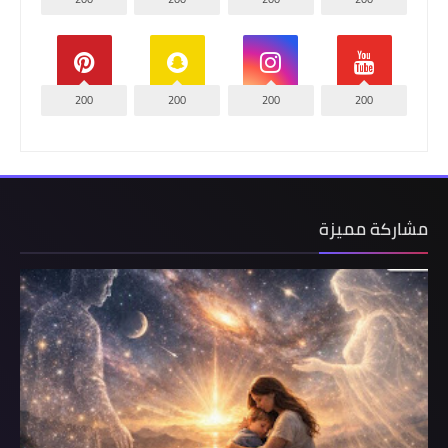
200
200
200
200
مشاركة مميزة