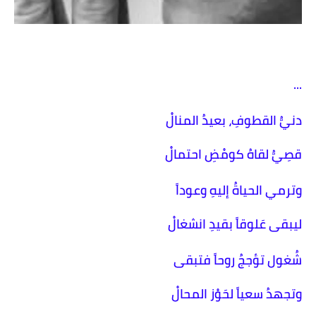
...
دنيُّ القطوفِ، بعيدُ المنالْ
قصِيُّ لقاهُ كومْضِ احتمالْ
وترمي الحياةُ إليهِ وعوداً
ليبقى عَلوقاً بقيدِ انشغالْ
شُغول تؤججُ روحاً فتبقى
وتجهدُ سعياً لحَوْز المحالْ