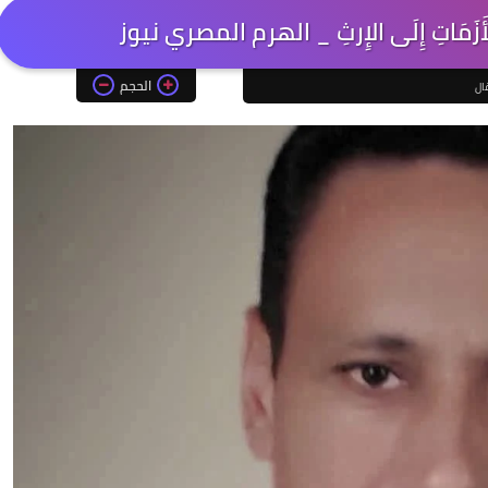
نَ الأَزَمَاتِ إِلَى الإِرثِ _ الهرم المصري نيوز
الحجم
ال