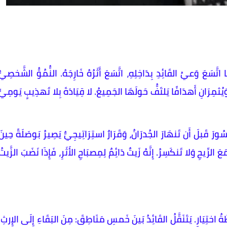
اتَّسَعَ وَعيُ القَائِدِ بِدَاخِلِهِ، اتَّسَعَ أَثَرُهُ خَارِجَهُ. النُّمُوُّ الشَّخصِيُّ
وَيُثمِرَانِ أَهدَافًا يَلتَفُّ حَولَهَا الجَمِيعُ. لا قِيَادَةَ بِلا تَهذِيبٍ يَومِيٍّ
سُورَ قَبلَ أَن تَنهَارَ الجُدرَانُ، وَقَرَارٌ استِرَاتِيجِيٌّ يَصِيرُ بَوصَلَةً حِينَ
 الرِّيحِ وَلا تَنكَسِرُ. إِنَّهُ زَيتٌ دَائِمٌ لِمِصبَاحِ الأَثَرِ، فَإِذَا نَضَبَ الزَّيتُ
 اختِيَارٍ. يَتَنَقَّلُ القَائِدُ بَينَ خَمسِ مَنَاطِقَ: مِنَ البَقَاءِ إِلَى الإِرثِ.