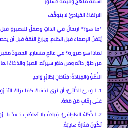
اسمُهُ مَنهَجٌ وَقِيَمُهُ دُستُورٌ
الارتقاءُ القياديُّ لا يتوقَّف
*ما هو؟* ارتحالٌ في الذاتِ وصقلٌ للبصيرةِ قبل ا
يُتقنُ الإصغاءَ قبل الكلام، ويزرعُ الثقةَ قبل أن يح
لماذا هو ضرورة؟ في عالمٍ متسارع، الجمودُ مقبرة. ل
من طوّر ذاتَه ومن طوّر سيرتَه: الصبرُ والذكاءُ ال
النُّمُوُّ وَالقِيَادَةُ: جَنَاحَانِ لِطَائِرٍ وَاحِدٍ
1. الوَعيُ الذَّاتِيُّ: أَن تَرَى نَفسَكَ كَمَا يَرَاكَ الآخَ
عَلَى رِقَابِ مَن مَعَهُ.
2. الذَّكَاءُ العَاطِفِيُّ: قِيَادَةٌ بِلا تَعَاطُفٍ جَسَدٌ بِلا
تَكُونَ مَنَارَةً هَادِيَةً.