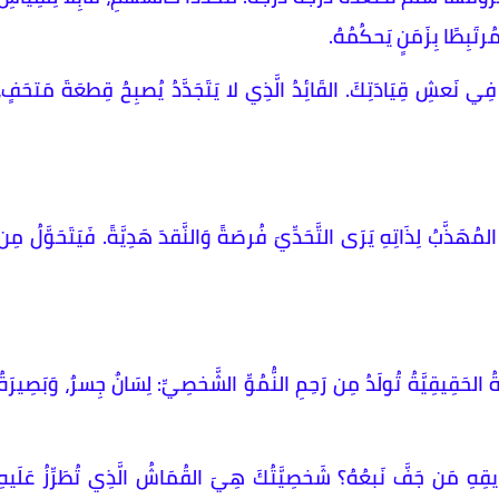
مُرتَبِطًا بِزَمَنٍ يَحكُمُهُ.
مَارٍ فِي نَعشِ قِيَادَتِكَ. القَائِدُ الَّذِي لا يَتَجَدَّدُ يُصبِحُ قِطعَةَ مَتحَفٍ،
لمُهَذَّبُ لِذَاتِهِ يَرَى التَّحَدِّيَ فُرصَةً وَالنَّقدَ هَدِيَّةً. فَيَتَحَوَّلُ مِن
الحَقِيقِيَّةُ تُولَدُ مِن رَحِمِ النُّمُوِّ الشَّخصِيِّ: لِسَانٌ جِسرٌ، وَبَصِيرَةٌ
يقِهِ مَن جَفَّ نَبعُهُ؟ شَخصِيَّتُكَ هِيَ القُمَاشُ الَّذِي تُطَرِّزُ عَلَيهِ