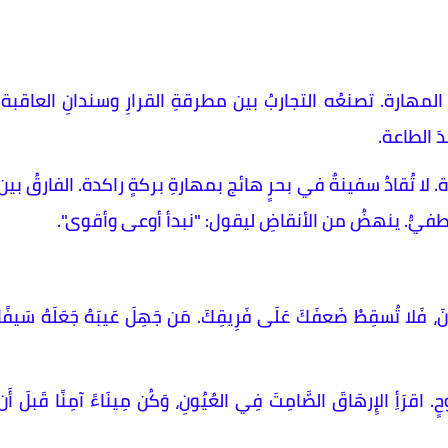
لمهارة. تصنعُه التجاربُ بين مطرقةِ القرارِ وسندانِ العاقبة.
صدَ الطاعة.
ا تُقادُ سفينةٌ في بحرٍ هائج بمهارةِ بركةٍ راكدة. الفارقُ بين
عاطفيُّ. ينهضُ من الأنقاضِ ليقول: "نبدأ أوعى وأقوى".
رُونَ، فَلا تُسقِطْ ضَعفَكَ عَلَى فَرِيقِكَ. مَن جَهِلَ عَيبَهُ جَعَلَهُ سَيفًا
 رُوحٍ. اقرَأِ الإِرهَاقَ الصَّامِتَ فِي العُيُونِ، وَكُن مِينَاءً آمِنًا قَبلَ أَن