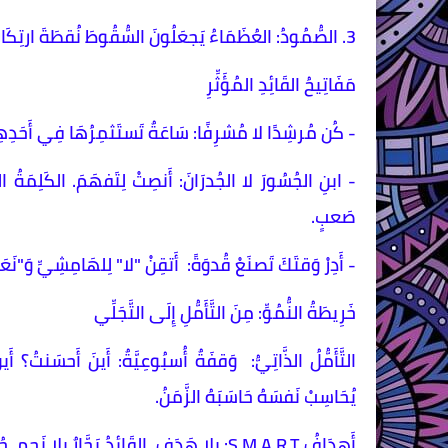
3. الصُّمُودُ: العُظَمَاءُ يَجعَلُونَ السُّقُوطَ نُقطَةَ ارتِكَازٍ لِوَثبَةٍ أَعلَى. حِينَ تَنهَضُ أَوَّلًا، يَستَحي الفَرِيقُ مِنَ اليَأسِ.
مَفَاتِيحُ القَائِدِ المُؤَثِّرِ
- كُن مُرشِدًا لا مُشرِفًا: سَاعَةٌ تَستَثمِرُهَا فِي أَحَدِهِم تَ
- ابنِ الجُسُورَ لا الجُدرَانَ: أَنصِتْ لِتَفهَمَ. الكَلِمَةُ الطَّي
صَعبٍ.
- أَدِرْ وَقتَكَ تَصنَعْ قُدوَةً: أَتقِنْ "لا" لِلهَامِشِيِّ وَ"نَعَم" ل
خَرِيطَةُ النُّمُوِّ: مِنَ التَّأَمُّلِ إِلَى التَّجَلِّي
التَّأَمُّلُ الذَّاتِيُّ: وَقفَةٌ أُسبُوعِيَّةٌ: أَينَ أَحسَنتُ؟ أ
يُحَاسِبْ نَفسَهُ حَاسَبَهُ الزَّمَنُ.
أَهدَافُ S.M.A.R.T: بِلا هَدَفٍ، القَائِدُ بَحَّارٌ 