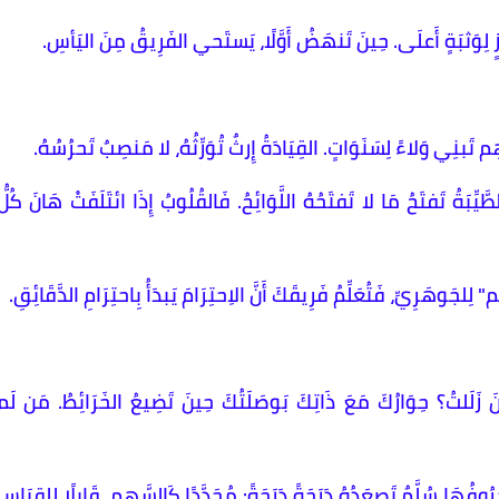
بنِي وَلاءً لِسَنَوَاتٍ. القِيَادَةُ إِرثٌ تُوَرِّثُهُ، لا مَنصِبٌ تَحرُسُهُ.
ِّبَةُ تَفتَحُ مَا لا تَفتَحُهُ اللَّوَائِحُ. فَالقُلُوبُ إِذَا ائتَلَفَتْ هَانَ كُلُّ
ِلجَوهَرِيِّ، فَتُعَلِّمُ فَرِيقَكَ أَنَّ الاِحتِرَامَ يَبدَأُ بِاحتِرَامِ الدَّقَائِقِ.
َينَ زَلَلتُ؟ حِوَارُكَ مَعَ ذَاتِكَ بَوصَلَتُكَ حِينَ تَضِيعُ الخَرَائِطُ. مَن لَم
بِلا نَجمٍ. حُرُوفُهَا سُلَّمٌ تَصعَدُهُ دَرَجَةً دَرَجَةً: مُحَدَّدًا كَالسَّهمِ، قَابِلًا لِلقِيَاسِ