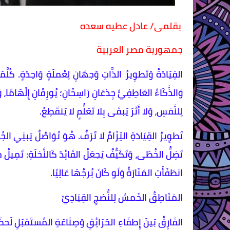
بقلمى/ عادل عطيه سعده
جمهورية مصر العربية
القِيَادَةُ وَتَطوِيرُ الذَّاتِ وَجهَانِ لِعُملَةٍ وَاحِدَةٍ. كُلَّمَا 
وَالذَّكَاءُ العَاطِفِيُّ جِذعَانِ رَاسِخَانِ؛ يُورِقَانِ إِلْهَامًا، 
لِلنَّفسِ، وَلا أَثَرَ يَبقَى بِلا تَعَلُّمٍ لا يَنقَطِعُ.
تَطوِيرُ القِيَادَةِ التِزَامٌ لا تَرَفٌ. هُوَ تَوَاصُلٌ يَبنِي الجُ
تَضِلُّ الخُطَى، وَتَكَيُّفٌ يَجعَلُ القَائِدَ كَالنَّخلَةِ: تَمِيلُ مَعَ
انطَفَأَتِ المَنَارَةُ وَلَو كَانَ بُرجُهَا عَالِيًا.
المَنَاطِقُ الخَمسُ لِلنُّضجِ القِيَادِيِّ
الفَارِقُ بَينَ إِطفَاءِ الحَرَائِقِ وَصِنَاعَةِ المُستَقبَلِ لَحظَةُ