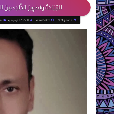
القِيَادَةُ وَتَطوِيرُ الذَّاتِ: مِ
12 مايو 2026
Zeinab Salem
الصفحة الرئيسية
مق