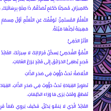
كَالمِيزَانِ، مُمكِنًا كَحُلمٍ تُصَدِّقُهُ، ذَا صِلَةٍ بِرِسَالَتِكَ، 
التَّعَلُّمُ المُستَمِرُّ: تَوَقُّفُكَ عَنِ التَّعَلُّمِ أَوَّلُ مِس
مَهِيبَةً لَكِنَّهَا مَيِّتَةٌ.
الأَثَرُ الخَفِيُّ
النُّمُوُّ الشَّخصِيُّ يَسكُنُ قَرَارَاتِكَ لا سِيرَتَكَ. القَائِدُ ا
مُدِيرٍ يُطفِئُ الحَرَائِقَ إِلَى قَائِدٍ يَزرَعُ الغَابَاتِ.
الخُلاصَةُ: نَحتٌ دَؤُوبٌ فِي صَخرِ الذَّاتِ
تَطوِيرُ القِيَادَةِ نَحتٌ دَؤُوبٌ فِي صَخرِ الذَّاتِ. القِيَادَةُ 
تَقطَعُ، وَقَلبٌ يَرَى مَا وَرَاءَ الكَلِمَاتِ.
القَائِدُ الَّذِي لا يَنمُو يَذبُلُ. فَكَيفَ يَروِي ظَمَأَ فَرِ