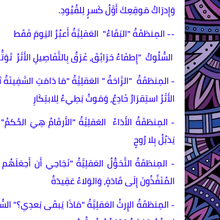
وَإِدرَاكُ مَوقِعِكَ أَوَّلُ كَسرٍ لِلقُيُودِ.
-- المِنطَقَةُ "البَقَاءُ" العَقلِيَّةُ أَعبُرُ اليَومَ فَقَط
السُّلُوكُ "إِطفَاءُ حَرَائِقَ، غَرَقٌ بِالتَّفَاصِيلِ الأَثَرُ تَوَت
- المِنطَقَةُ "الرَّاحَةُ " العَقلِيَّةُ "مَا دَامَتِ السَّفِينَة
الأَثَرُ استِقرَارٌ خَادِعٌ، وَمَوتٌ بَطِيءٌ لِلابتِكَارِ
- المِنطَقَةُ الأَدَاءُ العَقلِيَّةُ "الأَرقَامُ هِيَ الحُكمُ" السُّ
يَذبُلُ بِلا رُوحٍ
- المِنطَقَةُ التَّحَوُّلُ العَقلِيَّةُ "نَجَاحِي أَن أَجعَلَهُم أ
المُنَفِّذُونَ إِلَى قَادَةٍ، وَالوَلاءُ عَقِيدَةٌ
- المِنطَقَةُ الإِرثُ العَقلِيَّةُ "مَاذَا يَبقَى بَعدِي؟" السُّلُوكُ 