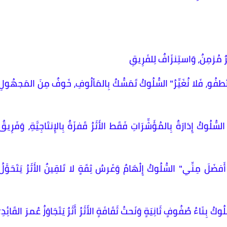
ُّرٌ مُزمِنٌ، وَاستِنزَافٌ لِلفَرِيقِ
ُ تَطفُو، فَلا نُغَيِّرُ" السُّلُوكُ تَمَسُّكٌ بِالمَألُوفِ، خَوفٌ مِنَ المَجهُولِ
لُوكُ إِدَارَةٌ بِالمُؤَشِّرَاتِ فَقَط الأَثَرُ قَفزَةٌ بِالإِنتَاجِيَّةِ، وَفَرِيقٌ
َفضَلَ مِنِّي" السُّلُوكُ إِلْهَامٌ وَغَرسُ ثِقَةٍ لا تَلقِينٌ الأَثَرُ يَتَحَوَّلُ
بِنَاءُ صُفُوفٍ ثَانِيَةٍ وَنَحتُ ثَقَافَةٍ الأَثَرُ أَثَرٌ يَتَجَاوَزُ عُمرَ القَائِدِ؛