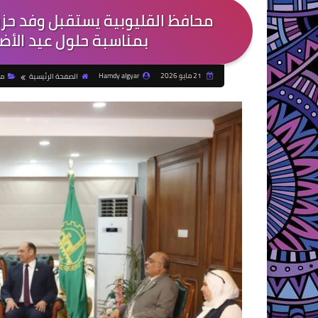
محافظ القليوبية يستقبل وفد حزب 
بمناسبة حلول عيد الأض
21 مايو 2026
Hamdy algyar
الصفحة الرئيسية
م