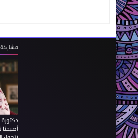
مشاركة 
دكتورة 
أصبحنا 
تتحول ال