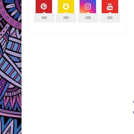
200
200
200
200