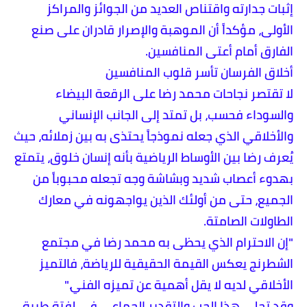
إثبات جدارته واقتناص العديد من الجوائز والمراكز
الأولى، مؤكداً أن الموهبة والإصرار قادران على صنع
الفارق أمام أعتى المنافسين.
​أخلاق الفرسان تأسر قلوب المنافسين
​لا تقتصر نجاحات محمد رضا على الرقعة البيضاء
والسوداء فحسب، بل تمتد إلى الجانب الإنساني
والأخلاقي الذي جعله نموذجاً يحتذى به بين زملائه، حيث
يُعرف رضا بين الأوساط الرياضية بأنه إنسان خلوق، يتمتع
بهدوء أعصاب شديد وبشاشة وجه تجعله محبوباً من
الجميع، حتى من أولئك الذين يواجهونه في معارك
الطاولات الصامتة.
​"إن الاحترام الذي يحظى به محمد رضا في مجتمع
الشطرنج يعكس القيمة الحقيقية للرياضة، فالتميز
الأخلاقي لديه لا يقل أهمية عن تميزه الفني."
​وقد تجلى هذا الحب والتقدير الجماعي في لفتة طيبة