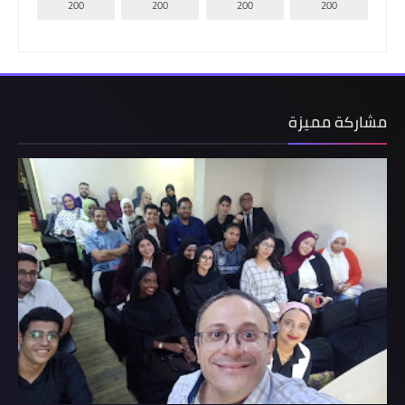
200
200
200
200
مشاركة مميزة