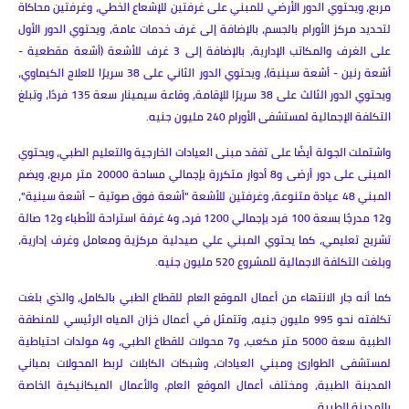
مربع، ويحتوي الدور الأرضي للمبني على غرفتين للإشعاع الخطي، وغرفتين محاكاة
لتحديد مركز الأورام بالجسم، بالإضافة إلى غرف خدمات عامة، ويحتوي الدور الأول
على الغرف والمكاتب الإدارية، بالإضافة إلى 3 غرف للأشعة (أشعة مقطعية -
أشعة رنين - أشعة سينية)، ويحتوي الدور الثاني على 38 سريرًا للعلاج الكيماوي،
ويحتوي الدور الثالث على 38 سريرًا للإقامة، وقاعة سيمينار سعة 135 فردًا، وتبلغ
التكلفة الإجمالية لمستشفى الأورام 240 مليون جنيه.
واشتملت الجولة أيضًا على تفقد مبنى العيادات الخارجية والتعليم الطبي، ويحتوي
المبنى على دور أرضى و8 أدوار متكررة بإجمالي مساحة 20000 متر مربع، ويضم
المبني 48 عيادة متنوعة، وغرفتين للأشعة "أشعة فوق صوتية – أشعة سينية"،
و12 مدرجًا بسعة 100 فرد بإجمالي 1200 فرد، و4 غرفة استراحة للأطباء و12 صالة
تشريح تعليمي، كما يحتوي المبني علي صيدلية مركزية ومعامل وغرف إدارية،
وبلغت التكلفة الاجمالية للمشروع 520 مليون جنيه.
كما أنه جار الانتهاء من أعمال الموقع العام للقطاع الطبي بالكامل، والذي بلغت
تكلفته نحو 995 مليون جنيه، وتتمثل في أعمال خزان المياه الرئيسي للمنطقة
الطبية سعة 5000 متر مكعب، و7 محولات للقطاع الطبي، و4 مولدات احتياطية
لمستشفى الطوارئ ومبني العيادات، وشبكات الكابلات لربط المحولات بمباني
المدينة الطبية، ومختلف أعمال الموقع العام، والأعمال الميكانيكية الخاصة
بالمدينة الطبية.