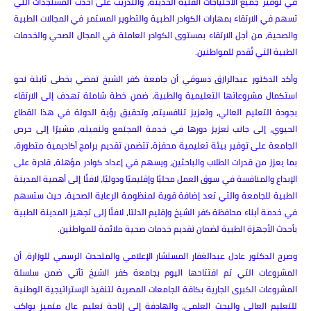
في توفير جميع الاحتياجات الفنية الحديثة، والتدريب على أحدث المستجدات التي
تسهم في الارتقاء بمهارات الكوادر الطبية والتطوير المستمر في المجالات الطبية
والصحية، من أجل الارتقاء بمستوى الكوادر العاملة في المجال الصحي والخدمات
الطبية التي تُقدم للمواطنين.
وأكد الدكتور عبدالرازق دسوقي أن جامعة كفر الشيخ تمضي بخطى ثابتة نحو
استكمال مشروعاتها التعليمية والطبية، ضمن خطة شاملة تهدف إلى الارتقاء
بجودة التعليم العالي، وتعزيز تنافسيته، وتحقيق رؤية الدولة في هذا القطاع
الحيوي، إلى جانب تعزيز دورها في خدمة المجتمع وتنميته، مشيرًا إلى حرص
الجامعة على توفير بيئة تعليمية محفزة، تتضمن تقديم برامج أكاديمية متطورة،
بما يعزز من قدرات الطلاب والباحثين، ويسهم في إعداد كوادر مؤهلة، قادرة على
الإبداع والمنافسة في سوق العمل محليًا وإقليميًا ودوليًا، لافتًا إلى أهمية المدينة
الطبية للجامعة والتي تعد إضافة قوية لمنظومة الرعاية الصحية، حيث ستسهم
في خدمة أبناء محافظة كفر الشيخ وإقليم الدلتا، لافتًا إلى تجهيز المدينة الطبية
بأحدث الأجهزة الطبية لضمان تقديم خدمات صحية ملائمة للمواطنين.
وصرح الدكتور عادل عبدالغفار المستشار الإعلامي والمتحدث الرسمي للوزارة، أن
المشروعات التي تم افتتاحها اليوم بجامعة كفر الشيخ تأتي ضمن سلسلة
المشروعات الكبرى الجارية بكافة الجامعات المصرية لتنفيذ الإستراتيجية الوطنية
للتعليم العالي والبحث العلمي، والهادفة إلى إتاحة تعليم عالٍ متميز يواكب