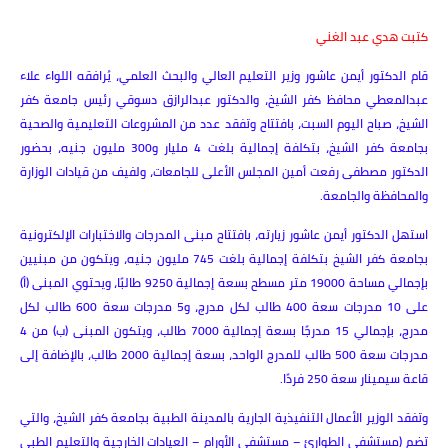
كتبت هدي عبد الغني
قام الدكتور أيمن عاشور وزير التعليم العالي والبحث العلمي، يُرافقه اللواء علاء
عبدالمعطي محافظ كفر الشيخ، والدكتور عبدالرازق دسوقي رئيس جامعة كفر
الشيخ، صباح اليوم السبت، بافتتاح وتفقد عدد من المشروعات التعليمية والصحية
بجامعة كفر الشيخ، بتكلفة إجمالية بلغت 4 مليار و300 مليون جنيه، بحضور
الدكتور مصطفى رفعت أمين المجلس الأعلى للجامعات، ولفيف من قيادات الوزارة
والمحافظة والجامعة.
استهل الدكتور أيمن عاشور زيارته، بافتتاح مبنى المدرجات والاختبارات الإلكترونية
بجامعة كفر الشيخ بتكلفة إجمالية بلغت 745 مليون جنيه، ويتكون من مبنيين
بإجمالي مساحة 19000 متر مسطح بسعة إجمالية 9250 طالبًا، ويحتوي المبنى (أ)
على 10 مدرجات سعة 400 طالب لكل مدرج، و5 مدرجات سعة 600 طالب لكل
مدرج، بإجمالي 15 مدرجًا بسعة إجمالية 7000 طالب، ويتكون المبنى (ب) من 4
مدرجات سعة 500 طالب للمدرج الواحد، بسعة إجمالية 2000 طالب، بالإضافة إلى
قاعة سيمينار سعة 250 فردًا.
وتفقد الوزير الأعمال التنفيذية الجارية بالمدينة الطبية بجامعة كفر الشيخ، والتي
تضم (مستشفى الطوارئ – مستشفى الأورام – العيادات الخارجية والتعليم الطبي