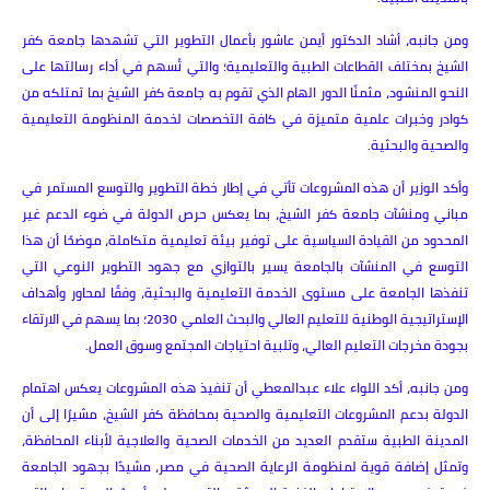
ومن جانبه، أشاد الدكتور أيمن عاشور بأعمال التطوير التي تشهدها جامعة كفر
الشيخ بمختلف القطاعات الطبية والتعليمية؛ والتي تُسهم في أداء رسالتها على
النحو المنشود، مثمنًا الدور الهام الذي تقوم به جامعة كفر الشيخ بما تمتلكه من
كوادر وخبرات علمية متميزة في كافة التخصصات لخدمة المنظومة التعليمية
والصحية والبحثية.
وأكد الوزير أن هذه المشروعات تأتي في إطار خطة التطوير والتوسع المستمر في
مباني ومنشآت جامعة كفر الشيخ، بما يعكس حرص الدولة في ضوء الدعم غير
المحدود من القيادة السياسية على توفير بيئة تعليمية متكاملة، موضحًا أن هذا
التوسع في المنشآت بالجامعة يسير بالتوازي مع جهود التطوير النوعي التي
تنفذها الجامعة على مستوى الخدمة التعليمية والبحثية، وفقًا لمحاور وأهداف
الإستراتيجية الوطنية للتعليم العالي والبحث العلمي 2030؛ بما يسهم في الارتقاء
بجودة مخرجات التعليم العالي، وتلبية احتياجات المجتمع وسوق العمل.
ومن جانبه، أكد اللواء علاء عبدالمعطي أن تنفيذ هذه المشروعات يعكس اهتمام
الدولة بدعم المشروعات التعليمية والصحية بمحافظة كفر الشيخ، مشيرًا إلى أن
المدينة الطبية ستقدم العديد من الخدمات الصحية والعلاجية لأبناء المحافظة،
وتمثل إضافة قوية لمنظومة الرعاية الصحية في مصر، مشيدًا بجهود الجامعة