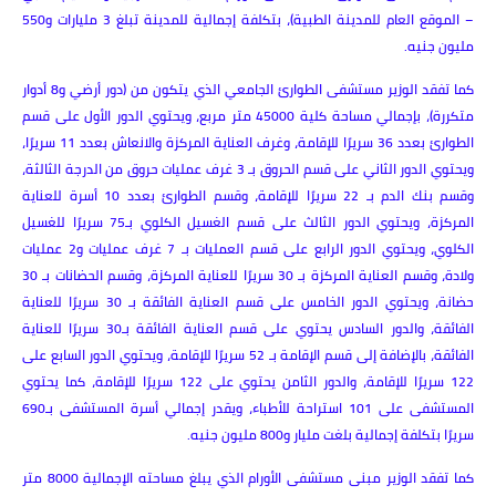
– الموقع العام للمدينة الطبية)، بتكلفة إجمالية للمدينة تبلغ 3 مليارات و550
مليون جنيه.
كما تفقد الوزير مستشفى الطوارئ الجامعي الذي يتكون من (دور أرضي و8 أدوار
متكررة)، بإجمالي مساحة كلية 45000 متر مربع، ويحتوي الدور الأول على قسم
الطوارئ بعدد 36 سريرًا للإقامة، وغرف العناية المركزة والانعاش بعدد 11 سريرًا،
ويحتوي الدور الثاني على قسم الحروق بـ 3 غرف عمليات حروق من الدرجة الثالثة،
وقسم بنك الدم بـ 22 سريرًا للإقامة، وقسم الطوارئ بعدد 10 أسرة للعناية
المركزة، ويحتوي الدور الثالث على قسم الغسيل الكلوي بـ75 سريرًا للغسيل
الكلوي، ويحتوي الدور الرابع على قسم العمليات بـ 7 غرف عمليات و2 عمليات
ولادة، وقسم العناية المركزة بـ 30 سريرًا للعناية المركزة، وقسم الحضانات بـ 30
حضانة، ويحتوي الدور الخامس على قسم العناية الفائقة بـ 30 سريرًا للعناية
الفائقة، والدور السادس يحتوي على قسم العناية الفائقة بـ30 سريرًا للعناية
الفائقة، بالإضافة إلى قسم الإقامة بـ 52 سريرًا للإقامة، ويحتوي الدور السابع على
122 سريرًا للإقامة، والدور الثامن يحتوي على 122 سريرًا للإقامة، كما يحتوي
المستشفى على 101 استراحة للأطباء، ويقدر إجمالي أسرة المستشفى بـ690
سريرًا بتكلفة إجمالية بلغت مليار و800 مليون جنيه.
كما تفقد الوزير مبنى مستشفى الأورام الذي يبلغ مساحته الإجمالية 8000 متر