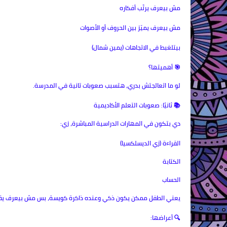
مش بيعرف يرتّب أفكاره
مش بيعرف يميّز بين الحروف أو الأصوات
بيتلغبط في الاتجاهات (يمين شمال)
🎯 أهميتها؟
لو ما اتعالجتش بدري، هتسبب صعوبات تانية في المدرسة.
📚 ثانيًا: صعوبات التعلم الأكاديمية
دي بتكون في المهارات الدراسية المباشرة، زي:
القراءة (زي الديسلكسيا)
الكتابة
الحساب
يعني الطفل ممكن يكون ذكي وعنده ذاكرة كويسة، بس مش بيعرف يقرأ 
🔍 أعراضها: