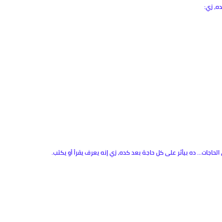
ه، زي:
ى الحاجات… ده بيأثر على كل حاجة بعد كده، زي إنه يعرف يقرأ أو يكتب.