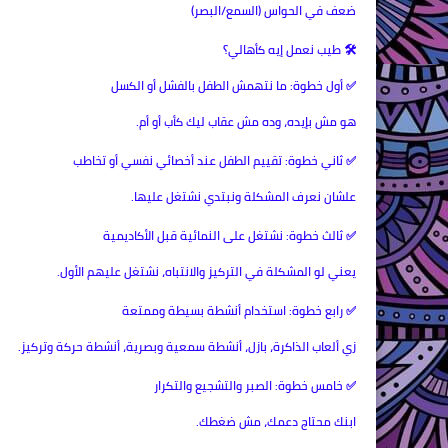
ضعف في الحواس (السمع/البصر)
🛠 طيب نعمل إيه كأهالي؟
✅ أول خطوة: ما نتهمش الطفل بالفشل أو الكسل
هو مش بإيده، وده مش عقاب ليك كأب أو أم.
✅ ثاني خطوة: تقييم الطفل عند أخصائي نفسي أو تخاطب
علشان نعرف المشكلة ونبتدي نشتغل عليها.
✅ ثالث خطوة: نشتغل على النمائية قبل الأكاديمية
يعني لو المشكلة في التركيز والانتباه، نشتغل عليهم الأول.
✅ رابع خطوة: استخدام أنشطة بسيطة وممتعة
زي ألعاب الذاكرة، بازل، أنشطة سمعية وبصرية، أنشطة حركة وتركيز.
✅ خامس خطوة: الصبر والتشجيع والتكرار
ابنك محتاج دعمك، مش ضغطك.