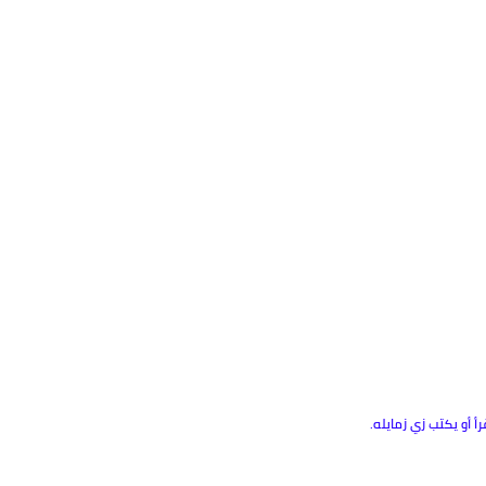
أو يكتب زي زمايله.