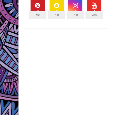
200
200
200
200