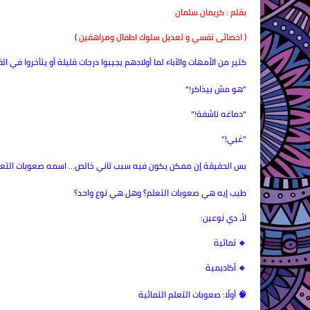
بقلم : كريمان سلمان
( اخصائى نفسي و تعديل سلوك اطفال ومراهقين
)
كتير من الأمهات والآباء لما أولادهم يجيبوا درجات قليلة أو يتأخروا في ال
"هو مش بيذاكر!"
"دماغه ناشفة!"
"غبي!"
بس الحقيقة إن ممكن يكون فيه سبب تاني خالص... اسمه صعوبات التعل
طيب إيه هي صعوبات التعلم؟ وهل هي نوع واحد؟
لأ، دي نوعين:
🔹 نمائية
🔹 أكاديمية
🧠 أولًا: صعوبات التعلم النمائية