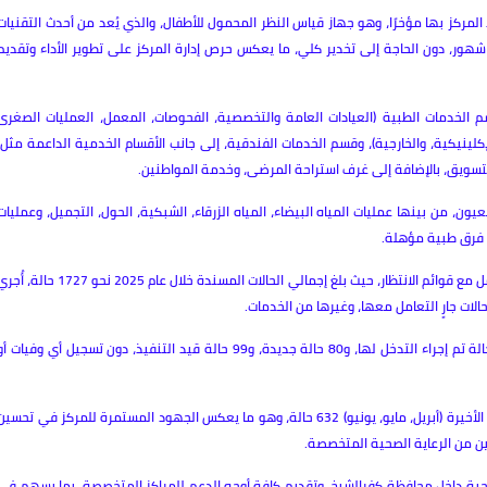
لمركز بها مؤخرًا، وهو جهاز قياس النظر المحمول للأطفال، والذي يُعد من أحدث التقنيات
لمستخدمة في الكشف المبكر عن مشكلات البصر للأطفال من عمر 6 شهور، دون الحاجة إلى تخدير كلي، ما يعكس حرص إدارة المركز على تطوير الأداء وتقديم
سم الخدمات الطبية (العيادات العامة والتخصصية، الفحوصات، المعمل، العمليات الصغرى
كلينيكية، والخارجية)، وقسم الخدمات الفندقية، إلى جانب الأقسام الخدمية الداعمة مثل:
لتسويق، بالإضافة إلى غرف استراحة المرضى، وخدمة المواطنين.
 من بينها عمليات المياه البيضاء، المياه الزرقاء، الشبكية، الحول، التجميل، وعمليات
ف فرق طبية مؤهلة.
وفي سياق متصل، استعرض محافظ كفرالشيخ المركز جهوده في التعامل مع قوائم الانتظار، حيث بلغ إجمالي الحالات المسندة خلال عام 2025 نحو 1727 حالة
أما خلال شهر يوليو 2025، فقد بلغ عدد الحالات 323 حالة، منها 248 حالة تم إجراء التدخل لها، و80 حالة جديدة، و99 حالة قيد التنفيذ، دون تسجيل أي وفيات أ
كما بلغ عدد الحالات التي تم إجراء التدخل الطبي لها خلال الأشهر الثلاثة الأخيرة (أبريل، مايو، يونيو) 632 حالة، وهو ما يعكس الجهود المستمرة للمركز في تحسي
طنين من الرعاية الصحية المتخصصة.
صحية داخل محافظة كفرالشيخ، وتقديم كافة أوجه الدعم للمراكز المتخصصة، بما يسهم في