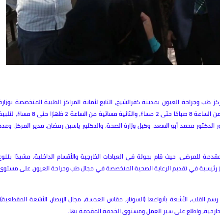
كز طب وجراحة العيون بمدينة كفرالشيخ، التابع لأمانة المراكز الطبية المتخصصة بوزارة
الصحة والسكان، ويعمل المركز على مدار فترتين يوميًا، الأولى صباحية من الساعة 8 صباحًا حتى 2 مساءً، والثانية مسائية من الساعة 2 ظهرًا حتى 8 مساءً، 
 الدكتور محمد أبو السعد، وكيل وزارة الصحة، والدكتور ياسين رمضان، مدير المركز، وعدد
دمة للمرضى، حيث قام بجولة في العيادات الخارجية والأقسام الداخلية، مشيدًا بتنوع
تكاز رئيسية في تقديم الرعاية الصحية المتخصصة في مجال طب وجراحة العيون على مستوى
سم القلب، الأشعة بأنواعها (السونار، مقاس العدسة، مجال الإبصار، الأشعة المقطعية)،
الخارجية، واطلع على سير العمل ومستوى الخدمة المقدمة بها.