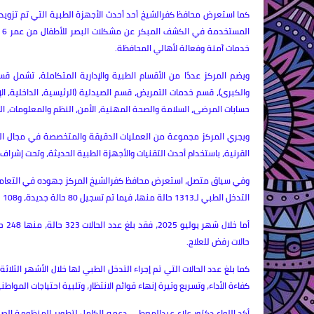
كما استعرض محافظ كفرالشيخ أحد أحدث الأجهزة الطبية التي تم تزويد ا
ا
خدمات آمنة وفعالة لأهالي المحافظة.
ويضم المركز عددًا من الأقسام الطبية والإدارية المتكاملة، تشمل ق
والكبرى)، قسم خدمات التمريض، قسم الصيدلية (الرئيسية، الداخلية، الإ
حسابات المرضى، السلامة والصحة المهنية، الأمن، النظم والمعلومات، ا
ويجري المركز مجموعة من العمليات الدقيقة والمتخصصة في مجال العيون،
القرنية، باستخدام أحدث التقنيات والأجهزة الطبية الحديثة، وتحت إشرا
التدخل الطبي لـ1313 حالة منها، فيما تم تسجيل 80 حالة جديدة، و108 حالات جارٍ التعامل معها، وغيرها من الخدمات.
حالات رفض للعلاج.
كفاءة الأداء، وتسريع وتيرة إنهاء قوائم الانتظار، وتلبية احتياجات الموا
أكد اللواء دكتور علاء عبدالمعطي، دعمه الكامل لتطوير المنظومة ال