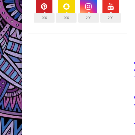
200
200
200
200
لتلبية