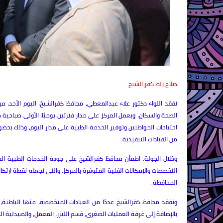
صلاح زلط كفر الشيخ
تفقد اللواء دكتور علاء عبدالمعطي، محافظ كفرالشيخ، اليوم الأحد، مر
احتياجات المواطنين وتوفير الخدمة الطبية على مدار اليوم، وذلك بحضور
من القيادات التنفيذية.
وخلال الجولة، اطمأن محافظ كفرالشيخ على جودة الخدمات الطبية المق
التخصصات والإمكانات الفنية المتوفرة بالمركز، والتي تجعله نقطة ار
المحافظة.
وتفقد محافظ كفرالشيخ عددًا من العيادات المتخصصة، منها الباطنة، ر
بالإضافة إلى غرفة العمليات الصغرى، قسم الليزر، المعمل، والصيدلية 