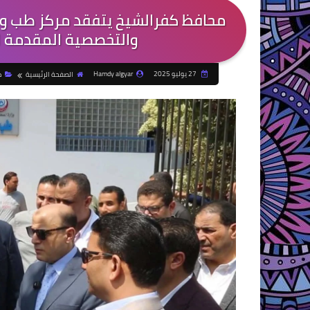
محافظ كفرالشيخ يتفقد مركز طب وج
والتخصصية المقدمة ل
27 يوليو 2025
Hamdy algyar
الصفحة الرئيسية
م