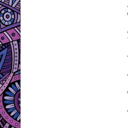
، أُجري
و
ن