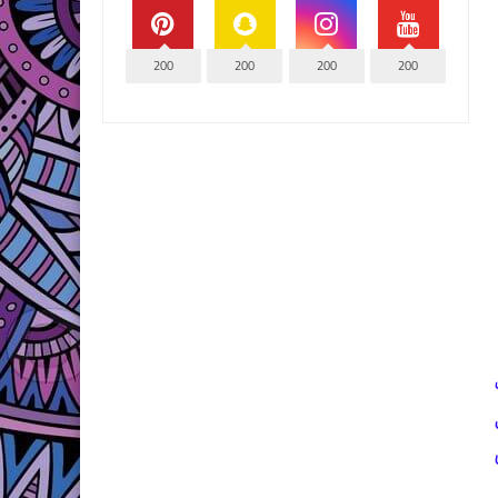
200
200
200
200