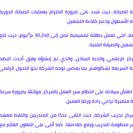
 الصيانة، حيث شدد على ضرورة الالتزام بعمليات الصيانة الدورية
ية الأسطول ودعم كفاءة التشغيل.
كما شملت الجولة زيارة محطة رفع صرف صحي قحافة، التي تعمل بطاقة تصميمية تصل إلى 30,240 م³/يوم، حيث تا
شغيل والصيانة الفنية.
ركز الإعلامي والخط الساخن، والذي تم إنشاؤه وفق أحدث النظم
بة السريعة لشكاواهم، بما يعكس توجه الشركة نحو التحول الرقمي
طمأن سيادته على انتظام سير العمل بالمركز، موجّهًا بضرورة سرعة
 متميزة تراعي راحة ورضا العميل.
مركز تدريب الشركة، حيث التقى عددًا من المتدربين والتقط معهم
 منظومة التدريب ورفع كفاءتها. كما أثنى على التعاون القائم مع