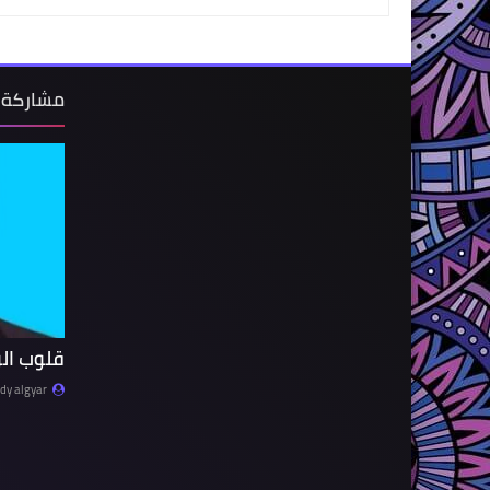
مشاركة 
قلوب ال
y algyar