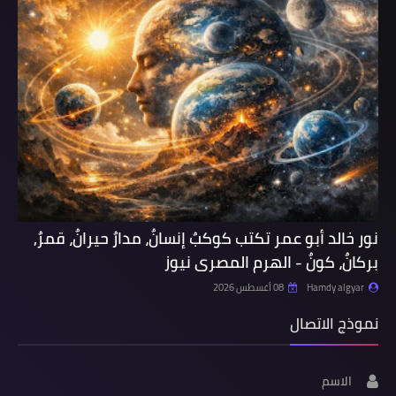
نور خالد أبو عمر تكتب كوكبٌ إنسانٌ، مدارٌ حيرانٌ، قمرٌ,
بركانٌ، كونٌ - الهرم المصرى نيوز
Hamdy algyar
08 أغسطس 2026
نموذج الاتصال
الاسم