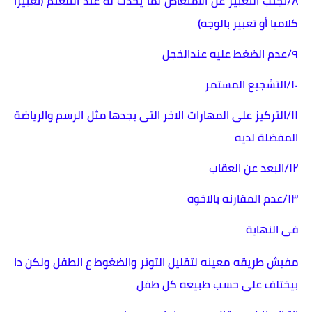
٨/تجنب التعبير عن الامتعاص لما يحدث له عند التلعثم (تعبيرآ
كلاميا أو تعبير بالوجه)
٩/عدم الضغط عليه عندالخجل
١٠/التشجيع المستمر
١١/التركيز على المهارات الاخر التى يجدها مثل الرسم والرياضة
المفضلة لديه
١٢/البعد عن العقاب
١٣/عدم المقارنه بالاخوه
فى النهاية
مفيش طريقه معينه لتقليل التوتر والضغوط ع الطفل ولكن دا
بيختلف على حسب طبيعه كل طفل