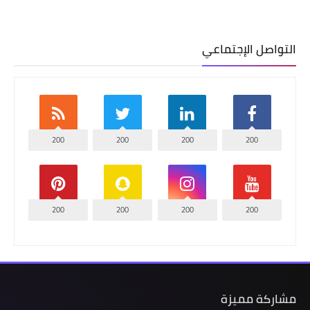
التواصل الإجتماعي
200
200
200
200
200
200
200
200
مشاركة مميزة