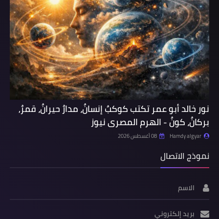
نور خالد أبو عمر تكتب كوكبٌ إنسانٌ، مدارٌ حيرانٌ، قمرٌ,
بركانٌ، كونٌ - الهرم المصرى نيوز
Hamdy algyar
08 أغسطس 2026
نموذج الاتصال
الاسم
بريد إلكتروني