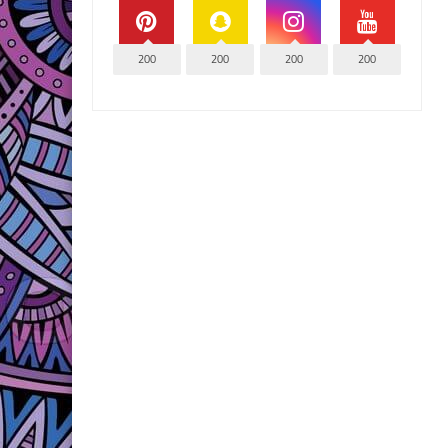
200
200
200
200