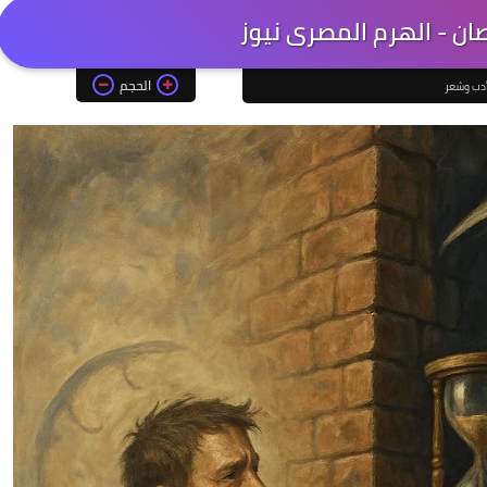
ان - الهرم المصرى نيوز
الحجم
دب وشعر