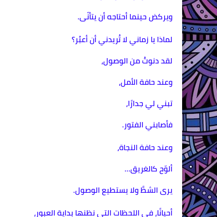
ويركض حينما أحتاجه أن يتأنّى.
لماذا يا زماني لا تُريدني أن أعبُر؟
لقد دنوتُ من الوصول،
وعند حافة الأمل،
تبني لي جدارًا،
فأصابني الفتور.
وعند حافة النجاة،
ألوّح كالغريق…
يرى الشطَّ ولا يستطيع الوصول.
أحيانًا، في اللحظات التي نظنها بداية العبور،