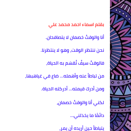
بقلم اسماء احمد محمد علي
أنا والوقتُ خصمان لا يتصافحان.
نحن ننتظر الوقت، وهو لا ينتظرنا.
فالوقتُ سيفٌ تُقسَم به الحياة،
من تباطأ عنه وأهمله… ضاع في غياهبها،
ومن أدرك قيمته… أدركته الحياة.
لكني أنا والوقتُ خصمان،
دائمًا ما يخذلني…
يتباطأ حين أريده أن يمر،