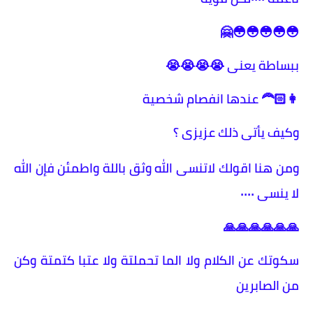
😳😳😳😳😳🤗
ببساطة يعنى 😭😭😭😭
👩🏻‍🦰 عندها انفصام شخصية
وكيف يأتى ذلك عزيزى ؟
ومن هنا اقولك لاتنسى الله وثق باللة واطمئن فإن الله
لا ينسى ٠٠٠٠
🙏🙏🙏🙏🙏🙏
سكوتك عن الكلام ولا الما تحملتة ولا عتبا كتمتة وكن
من الصابرين