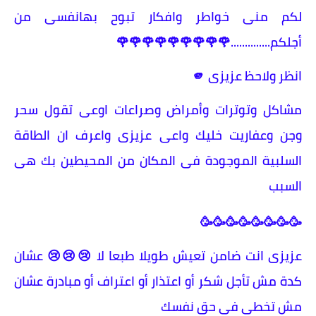
لكم منى خواطر وافكار تبوح بهانفسى من
أجلكم..............🌹🌹🌹🌹🌹🌹🌹🌹🌹
انظر ولاحظ عزيزى 🫵
مشاكل وتوترات وأمراض وصراعات اوعى تقول سحر
وجن وعفاريت خليك واعى عزيزى واعرف ان الطاقة
السلبية الموجودة فى المكان من المحيطين بك هى
السبب
🥳🥳🥳🥳🥳🥳🥳🥳
عزيزى انت ضامن تعيش طويلا طبعا لا 😢😢😢 عشان
كدة مش تأجل شكر أو اعتذار أو اعتراف أو مبادرة عشان
مش تخطى فى حق نفسك