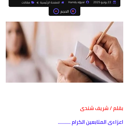
22 يونيو 2025
Hamdy algyar
الصفحة الرئيسية
مقالات
الحجم
بقلم / شريف شندى
اعزاءى المتابعين الكرام ...........