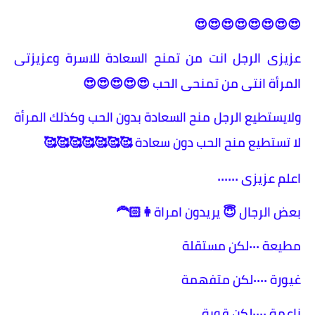
😍😍😍😍😍😍😍😍
عزيزى الرجل انت من تمنح السعادة للاسرة وعزيزتى
المرأة انتى من تمنحى الحب 😍😍😍😍😍
ولايستطيع الرجل منح السعادة بدون الحب وكذلك المرأة
لا تستطيع منح الحب دون سعادة 🥰🥰🥰🥰🥰🥰🥰
اعلم عزيزى ٠٠٠٠٠٠
بعض الرجال 😇 يريدون امراة👩🏻‍🦰
مطيعة ٠٠٠لكن مستقلة
غيورة ٠٠٠٠لكن متفهمة
ناعمة ٠٠٠٠لكن قوية