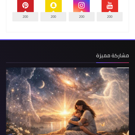
200
200
200
200
مشاركة مميزة