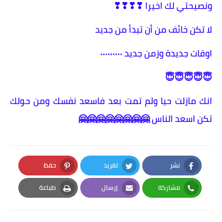
ونصيحتي لك اخيرا ❣❣❣❣
لا تكن خائف من أن تبدأ من جديد
اوقات جديدة وزمن جديد ٠٠٠٠٠٠٠٠٠
😇😇😇😇😇
انك مازلت حيا ولم تمت بعد فاسعد نفسك ومن حولك
تكن اسعد الناس 🤗🤗🤗🤗🤗🤗🤗🤗
نشر
تغريد
حفظ
Pinterest
Twitter
Facebook
مشاركة
إرسال
طباعة
Print
Email
Whatsapp