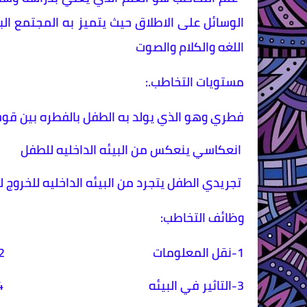
الوسائل على الاطلاق حيث يتميز به المجتمع ال
اللغه والكلام والصوت
مستويات التخاطب.:
فطري وهو الذي يولد به الطفل بالفطره بين قوس
انعكاسي ينعكس من البيئه الداخليه للطفل
تجريدي الطفل يتجرد من البيئه الداخليه للخروج ل
وظائف التخاطب:
1-نقل المعلومات 2-نقل الاحاسيس والمشاعر
3-التاثير في البيئه 4- تجاذب اطراف الحديث