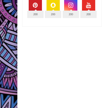
200
200
200
200