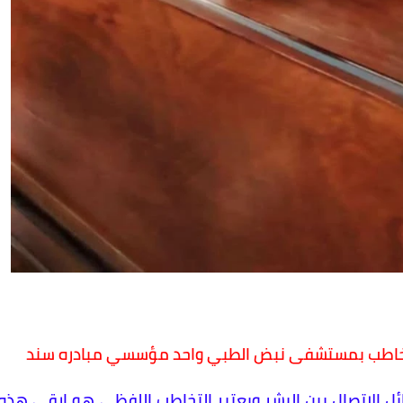
التخاطب بمستشفى نبض الطبي واحد مؤسسي مبادره سند
ل الاتصال بين البشر ويعتبر التخاطب اللفظي هو ارقى هذه