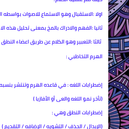
اولا :الاستقبال وهو الاستماع للاصوات بواسطه ال
ثانيا :الفهم والادراك بالمخ بمعنى تحليل هذه ا
ثالثا :التعبير وهو الكلام عن طريق اعضاء النطق
الهرم التخاطبي :
إضطرابات اللغه : في قاعده الهرم وتنتشر بنسبه 75% وتضم :
(تأخر نمو اللغه والعى أو الأفازيا )
إضطرابات النطق وهي :
(الإبدال / الحذف / التشويه / الإضافه / التقديم )